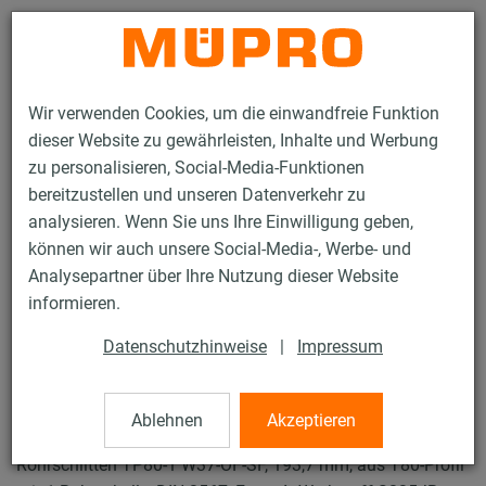
Kontakt
Wir verwenden Cookies, um die einwandfreie Funktion
dieser Website zu gewährleisten, Inhalte und Werbung
zu personalisieren, Social-Media-Funktionen
bereitzustellen und unseren Datenverkehr zu
analysieren. Wenn Sie uns Ihre Einwilligung geben,
Produkte
Befestigungstechnik
Feuerverzinkte Produkte
können wir auch unsere Social-Media-, Werbe- und
Feuerverzinkte Produkte für Rohrschlitten und Zubehör
Analysepartner über Ihre Nutzung dieser Website
Rohrschlitten Typ TP-1
informieren.
1 / 19
Datenschutzhinweise
|
Impressum
Rohrschlitten Typ TP-1
Ablehnen
Akzeptieren
Rohrschlitten TP80-1 W37-OF-SF, 193,7 mm, aus T80-Profil