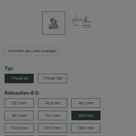
Varianten als Liste anzeigen
Typ:
T-Profil 80
T-Profil 100
Rohraußen-Ø D:
33,7 mm
42,4 mm
48,3 mm
60,3 mm
76,1 mm
88,9 mm
114,3 mm
139,7 mm
168,3 mm