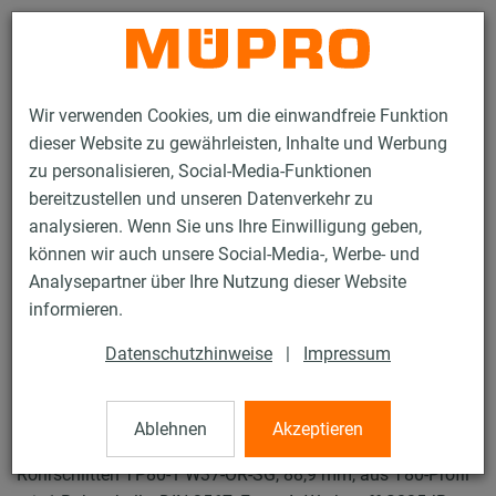
Kontakt
Wir verwenden Cookies, um die einwandfreie Funktion
dieser Website zu gewährleisten, Inhalte und Werbung
zu personalisieren, Social-Media-Funktionen
bereitzustellen und unseren Datenverkehr zu
analysieren. Wenn Sie uns Ihre Einwilligung geben,
Produkte
Befestigungstechnik
Feuerverzinkte Produkte
können wir auch unsere Social-Media-, Werbe- und
Feuerverzinkte Produkte für Rohrschlitten und Zubehör
Analysepartner über Ihre Nutzung dieser Website
Rohrschlitten Typ TP-1
informieren.
1 / 19
Datenschutzhinweise
|
Impressum
Rohrschlitten Typ TP-1
Ablehnen
Akzeptieren
Rohrschlitten TP80-1 W37-OR-SG, 88,9 mm, aus T80-Profil