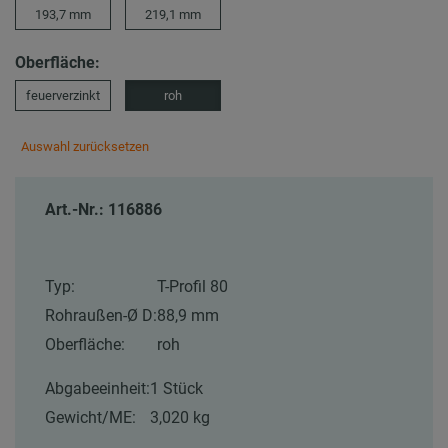
193,7 mm
219,1 mm
Oberfläche:
feuerverzinkt
roh
Auswahl zurücksetzen
Art.-Nr.: 116886
Typ:
T-Profil 80
Rohraußen-Ø D:
88,9 mm
Oberfläche:
roh
Abgabeeinheit:
1 Stück
Gewicht/ME:
3,020 kg