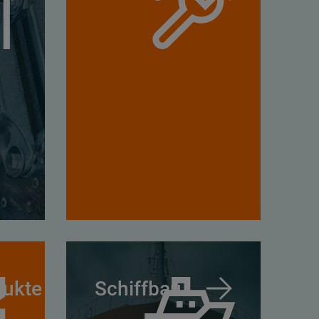
dukte
Schiffbau