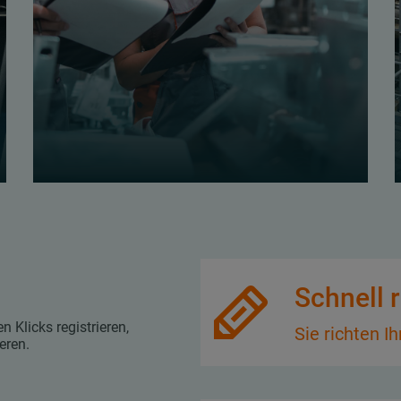
g
Schnell r
Klicks registrieren,
Sie richten I
eren.