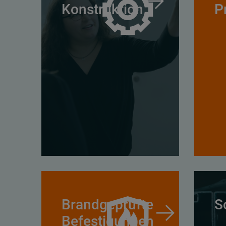
Konstruktion
P
Brandgeprüfte
S
Befestigungen