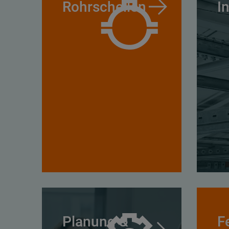
Rohrschellen
I
Planung &
F