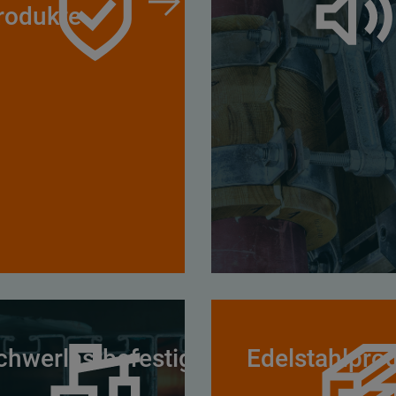
rodukte
chwerlastbefestigung
Edelstahlpro