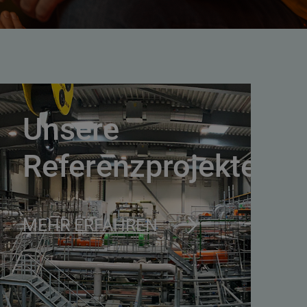
Unsere
n
Referenzprojekte
MEHR ERFAHREN