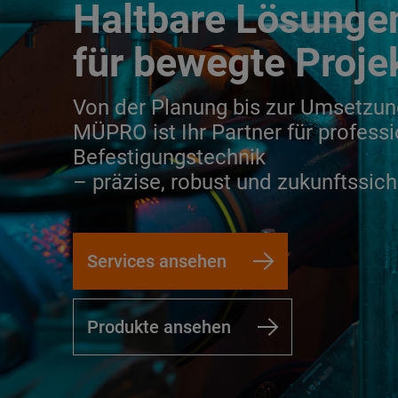
Haltbare Lösunge
für bewegte Proje
Von der Planung bis zur Umsetzun
MÜPRO ist Ihr Partner für professi
Befestigungstechnik
– präzise, robust und zukunftssich
Services ansehen
Produkte ansehen