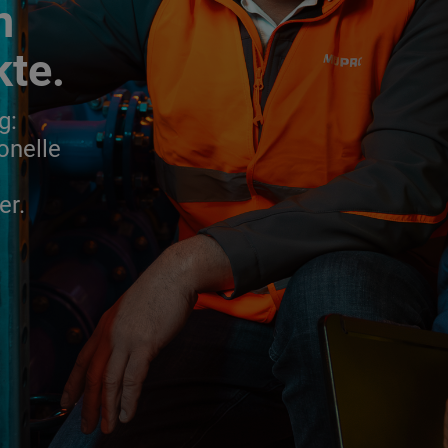
n
kte.
g:
onelle
er.