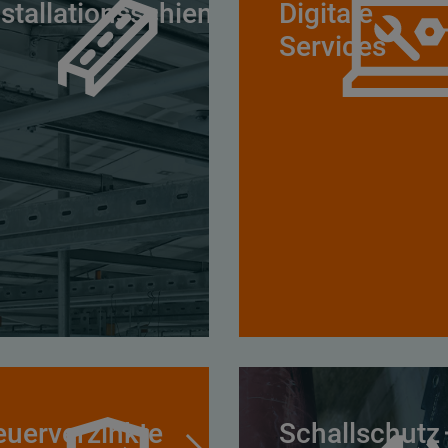
nstallationsschienen
Digitale
Services
euerverzinkte
Schallschutz