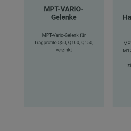
MPT-VARIO-
Gelenke
Ha
MPT-Vario-Gelenk für
Tragprofile Q50, Q100, Q150,
MPT
verzinkt
M12
z