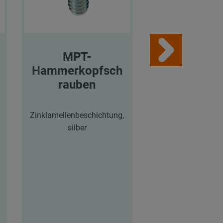
MPT-
MPT-
Hammerkopfsch
Hammerkop
rauben
rauben
Zinklamellenbeschichtung,
Zinklamellenbesch
silber
silber