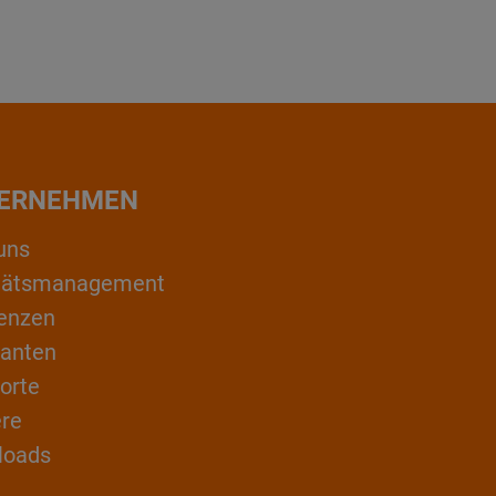
ERNEHMEN
uns
itätsmanagement
enzen
ranten
orte
ere
loads