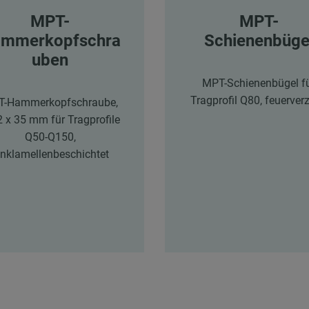
MPT-
MPT-
mmerkopfschra
Schienenbüge
uben
MPT-Schienenbügel f
Tragprofil Q80, feuerverz
-Hammerkopfschraube,
 x 35 mm für Tragprofile
Q50-Q150,
inklamellenbeschichtet