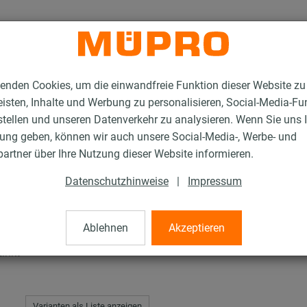
enden Cookies, um die einwandfreie Funktion dieser Website zu
isten, Inhalte und Werbung zu personalisieren, Social-Media-Fu
stellen und unseren Datenverkehr zu analysieren. Wenn Sie uns 
gung geben, können wir auch unsere Social-Media-, Werbe- und
Feuerverzinkte Installationsschienen
MPT-Sattelflansch Tragprofilmontage
artner über Ihre Nutzung dieser Website informieren.
Datenschutzhinweise
|
Impressum
h Tragprofilmontage
Ablehnen
Akzeptieren
inkt
Varianten als Liste anzeigen