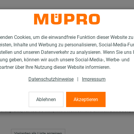
enden Cookies, um die einwandfreie Funktion dieser Website zu
isten, Inhalte und Werbung zu personalisieren, Social-Media-Fu
stellen und unseren Datenverkehr zu analysieren. Wenn Sie uns 
gung geben, können wir auch unsere Social-Media-, Werbe- und
Feuerverzinkte Produkte für Rohrschlitten und Zubehör
Rohrschlitten Typ U
artner über Ihre Nutzung dieser Website informieren.
Datenschutzhinweise
|
Impressum
p UPG-1
Ablehnen
Akzeptieren
Gleitplatte, für Iso 60 mm, mit 1 Rohrschelle ähnlich DIN 3567, 
Varianten als Liste anzeigen