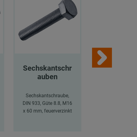
Sechskantschr
Sechskant
auben
tern
Sechskantschraube,
Sechskantmutter
DIN 933, Güte 8.8, M16
934, M16, Güte
x 60 mm, feuerverzinkt
feuerverzink