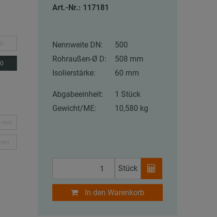
Art.-Nr.: 117181
0
Nennweite DN:
500
Rohraußen-Ø D:
508 mm
0
Isolierstärke:
60 mm
Abgabeeinheit:
1 Stück
Gewicht/ME:
10,580 kg
3 mm
 mm
Stück
In den Warenkorb