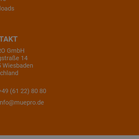
loads
TAKT
RO GmbH
gstraße 14
5 Wiesbaden
chland
49 (61 22) 80 80
info@muepro.de