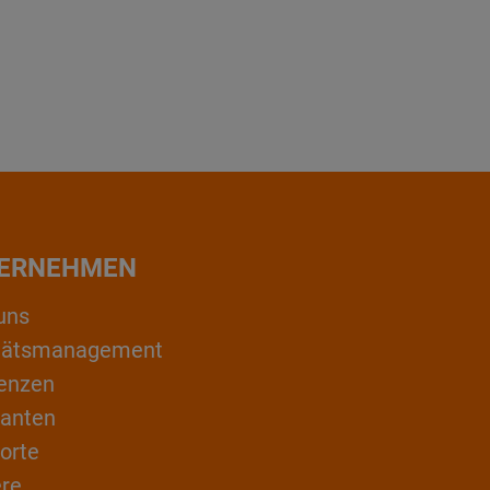
ERNEHMEN
uns
itätsmanagement
enzen
ranten
orte
ere