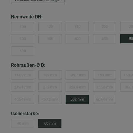
Nennweite DN:
100
125
150
200
25
300
350
400
450
50
600
Rohraußen-Ø D:
114,3 mm
133 mm
139,7 mm
159 mm
168,
219,1 mm
273 mm
323,9 mm
355,6 mm
368
406,4 mm
457,2 mm
508 mm
609,6 mm
Isolierstärke:
40 mm
60 mm