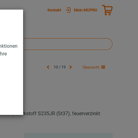
Kontakt
Mein MÜPRO
nktionen
Ihre
10 / 19
Übersicht
PG-1
Form A, Werkstoff S235JR (St37), feuerverzinkt