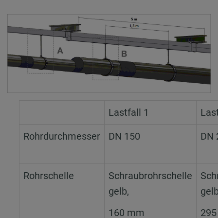
Lastfall 1
Last
Rohrdurchmesser
DN 150
DN 
Rohrschelle
Schraubrohrschelle
Sch
gelb,
gelb
160 mm
29