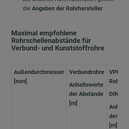
die
Angaben der Rohrhersteller
Maximal empfohlene
Rohrschellenabstände für
Verbund- und Kunststoffrohre
Außendurchmesser
Verbundrohre
VPE-(P
[mm]
Rohre
Anhaltswerte
der Abstände
DIN 16
[m]
Anhalt
der Ab
[m]