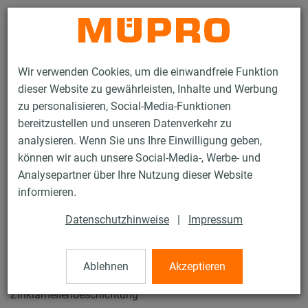
Kontakt
Wir verwenden Cookies, um die einwandfreie Funktion
dieser Website zu gewährleisten, Inhalte und Werbung
zu personalisieren, Social-Media-Funktionen
bereitzustellen und unseren Datenverkehr zu
analysieren. Wenn Sie uns Ihre Einwilligung geben,
Produkte
Befestigungstechnik
Lüftungsbefestigung
können wir auch unsere Social-Media-, Werbe- und
Feuerverzinkte Produkte für die Lüftungsbefestigung
Analysepartner über Ihre Nutzung dieser Website
MPR-Hammerkopfbefestiger
informieren.
38 / 108
Datenschutzhinweise
|
Impressum
MPR-Hammerkopfbefestiger
Ablehnen
Akzeptieren
Zinklamellenbeschichtung