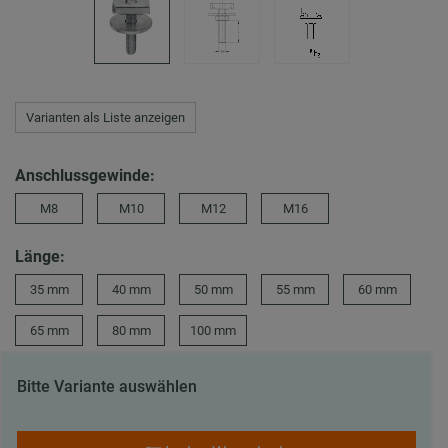
Varianten als Liste anzeigen
Anschlussgewinde:
M8
M10
M12
M16
Länge:
35 mm
40 mm
50 mm
55 mm
60 mm
65 mm
80 mm
100 mm
Bitte Variante auswählen