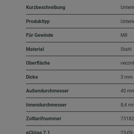
Kurzbeschreibung
Unterl
Produkttyp
Unter
Für Gewinde
M8
Material
Stahl
Oberfläche
verzin
Dicke
3 mm
Außendurchmesser
40 m
Innendurchmesser
8,4 m
Zolltarifnummer
7318
eCl@ss 7.1
23-09