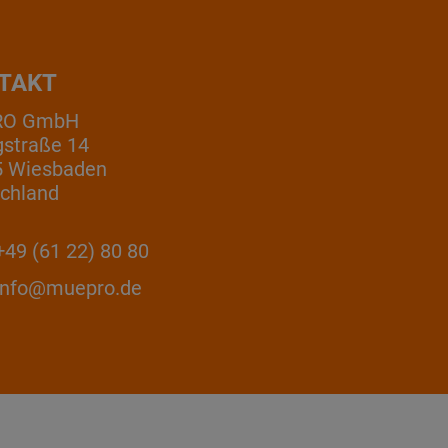
TAKT
RO GmbH
gstraße 14
5 Wiesbaden
chland
49 (61 22) 80 80
info@muepro.de