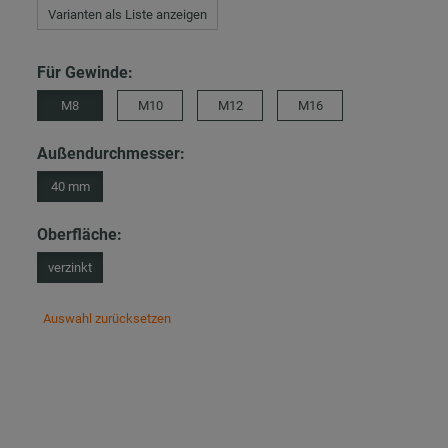
Varianten als Liste anzeigen
Für Gewinde:
M8
M10
M12
M16
Außendurchmesser:
40 mm
Oberfläche:
verzinkt
Auswahl zurücksetzen