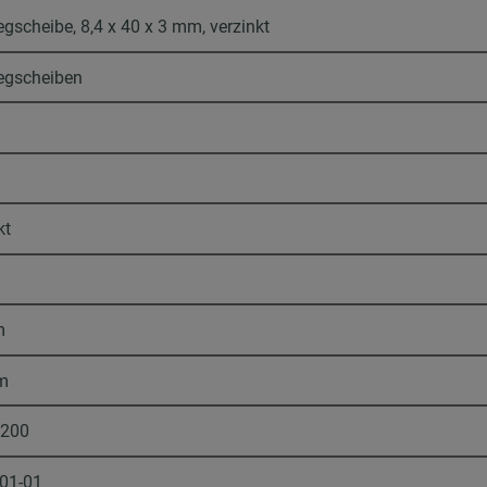
egscheibe, 8,4 x 40 x 3 mm, verzinkt
legscheiben
kt
m
m
2200
-01-01