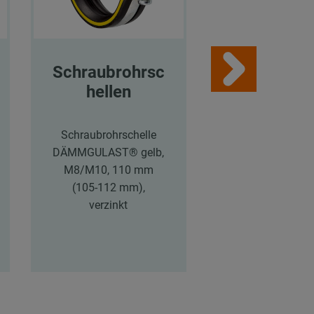
Schraubrohrsc
Arbeitsha
hellen
huhe
Schraubrohrschelle
MAXIFLEX Ultim
DÄMMGULAST® gelb,
Arbeitshandsch
M8/M10, 110 mm
grau-schwarz, 
(105-112 mm),
10, atmungsakti
verzinkt
silikonfrei