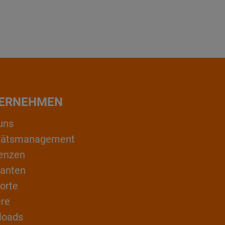
ERNEHMEN
uns
itätsmanagement
enzen
ranten
orte
ere
loads