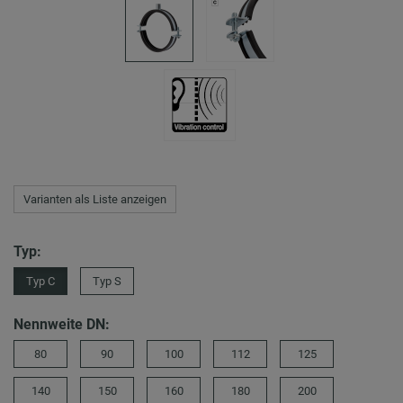
Varianten als Liste anzeigen
Typ:
Typ C
Typ S
Nennweite DN:
80
90
100
112
125
140
150
160
180
200