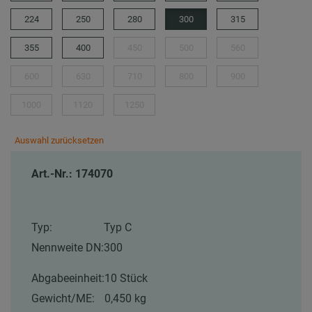
224
250
280
300
315
355
400
450
500
560
600
630
710
800
900
1000
1120
1250
Auswahl zurücksetzen
Art.-Nr.: 174070
Typ:
Typ C
Nennweite DN:
300
Abgabeeinheit:
10 Stück
Gewicht/ME:
0,450 kg