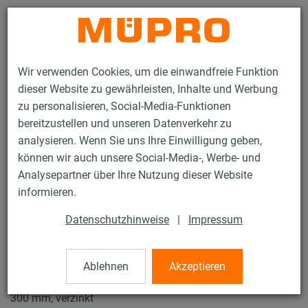
Kontakt
Wir verwenden Cookies, um die einwandfreie Funktion
dieser Website zu gewährleisten, Inhalte und Werbung
zu personalisieren, Social-Media-Funktionen
bereitzustellen und unseren Datenverkehr zu
analysieren. Wenn Sie uns Ihre Einwilligung geben,
Produkte
Befestigungstechnik
Lüftungsbefestigung
können wir auch unsere Social-Media-, Werbe- und
Rohrschellen für die Lüftungsbefestigung
Lüftungsschellen Typ C
Analysepartner über Ihre Nutzung dieser Website
3 / 4
informieren.
Datenschutzhinweise
|
Impressum
Lüftungsschellen Typ C
Ablehnen
Akzeptieren
Lüftungsschelle Typ C DÄMMGULAST® schwarz, M8/M10,
300 mm, verzinkt