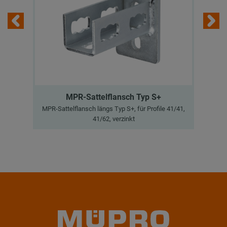
MPR-Sattelflansch Typ S+
MPR-Sattelflansch längs Typ S+, für Profile 41/41,
V
41/62, verzinkt