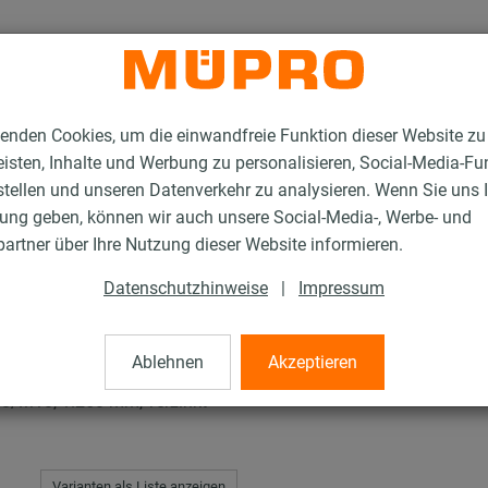
enden Cookies, um die einwandfreie Funktion dieser Website zu
isten, Inhalte und Werbung zu personalisieren, Social-Media-Fu
stellen und unseren Datenverkehr zu analysieren. Wenn Sie uns 
gung geben, können wir auch unsere Social-Media-, Werbe- und
rschellen für die Lüftungsbefestigung
Lüftungsschellen Typ S
artner über Ihre Nutzung dieser Website informieren.
Datenschutzhinweise
|
Impressum
Typ S
Ablehnen
Akzeptieren
/M10, 1.250 mm, verzinkt
Varianten als Liste anzeigen