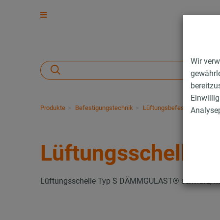
Wir verw
gewährle
bereitzu
Einwilli
Produkte
Befestigungstechnik
Lüftungsbefestigung
Roh
Analysep
Lüftungsschellen 
Lüftungsschelle Typ S DÄMMGULAST® schwarz, M8