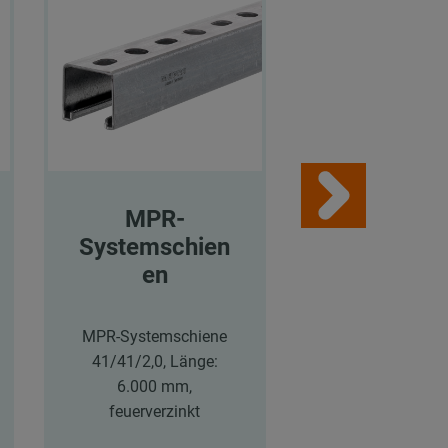
MPR-
MPR-
Systemschien
Trägerkral
en
MPR-Trägerkrall
für Profile 41/
MPR-Systemschiene
41/41, 41/4
41/41/2,0, Länge:
feuerverzink
6.000 mm,
feuerverzinkt