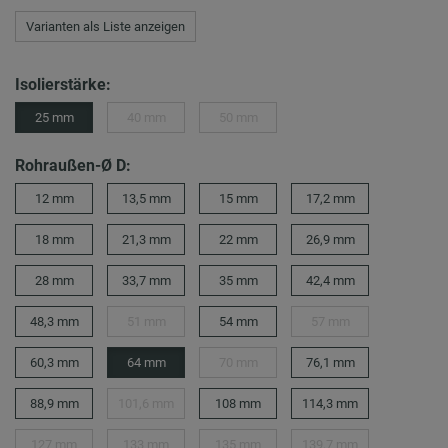
Varianten als Liste anzeigen
Isolierstärke:
25 mm
40 mm
50 mm
Rohraußen-Ø D:
12 mm
13,5 mm
15 mm
17,2 mm
18 mm
21,3 mm
22 mm
26,9 mm
28 mm
33,7 mm
35 mm
42,4 mm
48,3 mm
51 mm
54 mm
57 mm
60,3 mm
64 mm
70 mm
76,1 mm
88,9 mm
101,6 mm
108 mm
114,3 mm
127 mm
133 mm
135 mm
139,7 mm