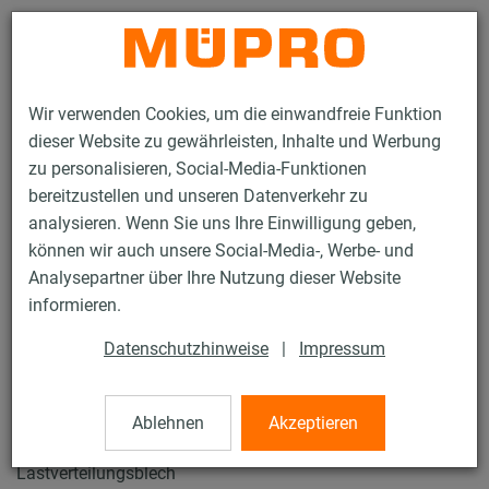
Kontakt
Wir verwenden Cookies, um die einwandfreie Funktion
dieser Website zu gewährleisten, Inhalte und Werbung
zu personalisieren, Social-Media-Funktionen
bereitzustellen und unseren Datenverkehr zu
analysieren. Wenn Sie uns Ihre Einwilligung geben,
Produkte
Befestigungstechnik
Rohrschellen
können wir auch unsere Social-Media-, Werbe- und
Foamglas-Rohrhalter
Analysepartner über Ihre Nutzung dieser Website
42 / 61
informieren.
Datenschutzhinweise
|
Impressum
Foamglas-Rohrhalter
Ablehnen
Akzeptieren
Foamglasschale 64 mm, Iso 25/150, Güte T4, mit
Lastverteilungsblech