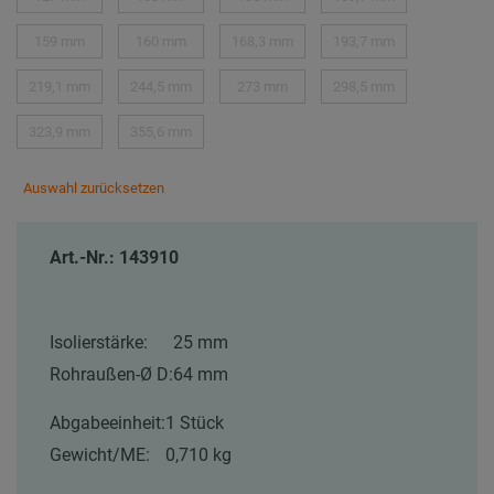
159 mm
160 mm
168,3 mm
193,7 mm
219,1 mm
244,5 mm
273 mm
298,5 mm
323,9 mm
355,6 mm
Auswahl zurücksetzen
Art.-Nr.: 143910
Isolierstärke:
25 mm
Rohraußen-Ø D:
64 mm
Abgabeeinheit:
1 Stück
Gewicht/ME:
0,710 kg