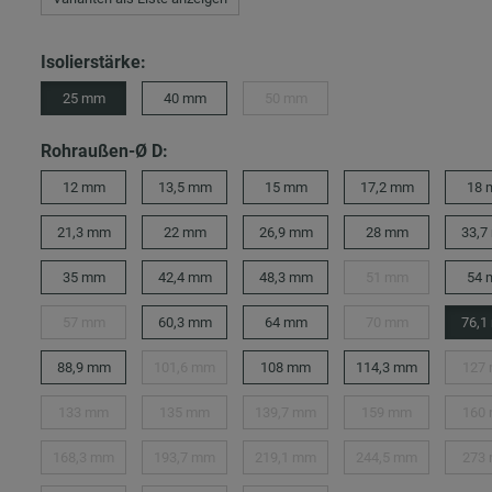
Isolierstärke:
25 mm
40 mm
50 mm
Rohraußen-Ø D:
12 mm
13,5 mm
15 mm
17,2 mm
18
21,3 mm
22 mm
26,9 mm
28 mm
33,7
35 mm
42,4 mm
48,3 mm
51 mm
54
57 mm
60,3 mm
64 mm
70 mm
76,1
88,9 mm
101,6 mm
108 mm
114,3 mm
127
133 mm
135 mm
139,7 mm
159 mm
160
168,3 mm
193,7 mm
219,1 mm
244,5 mm
273