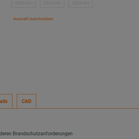
298,5 mm
323,9 mm
355,6 mm
Auswahl zurücksetzen
ails
CAD
onderen Brandschutzanforderungen