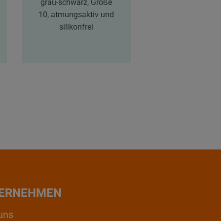
grau-schwarz, Größe
grau-schwarz, Gr
10, atmungsaktiv und
atmungsaktiv 
silikonfrei
silikonfrei
ERNEHMEN
uns