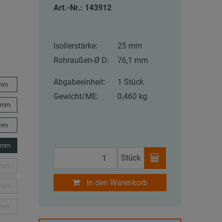
Art.-Nr.: 143912
Isolierstärke:
25 mm
Rohraußen-Ø D:
76,1 mm
Abgabeeinheit:
1 Stück
 mm
Gewicht/ME:
0,460 kg
 mm
 mm
 mm
Stück
 mm
In den Warenkorb
 mm
 mm