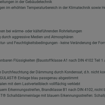
eitungen in der Gebäudetechnik
ungen im erhöhten Temperaturbereich in der Klimatechnik sowie 
n bei wärme- oder kälteführenden Rohrleitungen
 durch aggressive Medien und Atmosphären
tur- und Feuchtigkeitsbedingungen - keine Veränderung der For
baren Flüssigkeiten (Baustoffklasse A1 nach DIN 4102 Teil 1 /
ne Durchfeuchtung der Dämmung durch Kondensat, d.h. nicht ko
MGULAST® Einlage blau passgenau abgestimmt
len mit dem Lastverteilblech vollflächig verklebt
 Erkennungsstreifen, Brandklasse B1 nach DIN 4102, nicht 
 Schalldämmeinlage mit blauem Erkennungsstreifen: Schallpeg