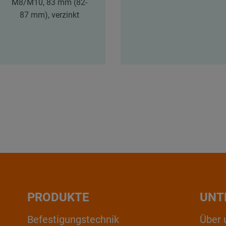
M8/M10, 83 mm (82-
87 mm), verzinkt
PRODUKTE
UNT
Befestigungstechnik
Über 