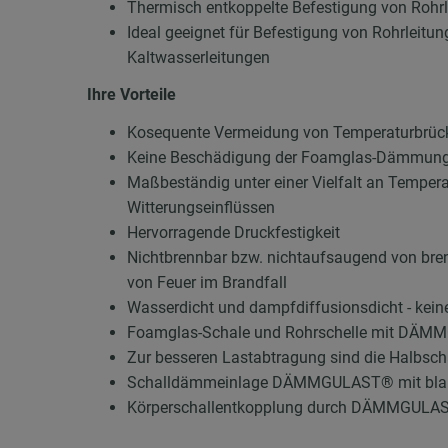
Thermisch entkoppelte Befestigung von Rohrl
Ideal geeignet für Befestigung von Rohrleit
Kaltwasserleitungen
Ihre Vorteile
Kosequente Vermeidung von Temperaturbrücke
Keine Beschädigung der Foamglas-Dämmung
Maßbeständig unter einer Vielfalt an Tempera
Witterungseinflüssen
Hervorragende Druckfestigkeit
Nichtbrennbar bzw. nichtaufsaugend von brenn
von Feuer im Brandfall
Wasserdicht und dampfdiffusionsdicht - kei
Foamglas-Schale und Rohrschelle mit DÄM
Zur besseren Lastabtragung sind die Halbscha
Schalldämmeinlage DÄMMGULAST® mit blauem
Körperschallentkopplung durch DÄMMGULAST®