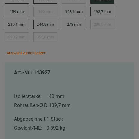
159 mm
160 mm
168,3 mm
193,7 mm
219,1 mm
244,5 mm
273 mm
298,5 mm
323,9 mm
355,6 mm
Auswahl zurücksetzen
Art.-Nr.: 143927
Isolierstärke:
40 mm
Rohraußen-Ø D:
139,7 mm
Abgabeeinheit:
1 Stück
Gewicht/ME:
0,892 kg