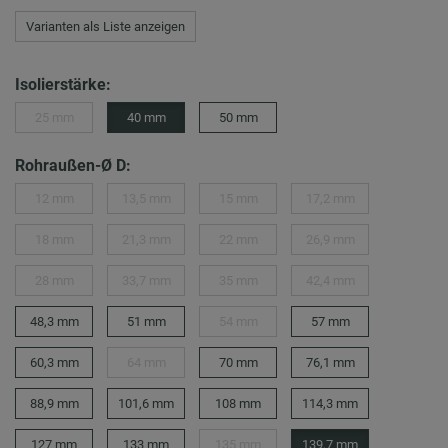
Varianten als Liste anzeigen
Isolierstärke:
25 mm
40 mm
50 mm
Rohraußen-Ø D:
12 mm
13,5 mm
15 mm
17,2 mm
18 mm
21,3 mm
22 mm
26,9 mm
28 mm
33,7 mm
35 mm
42,4 mm
48,3 mm
51 mm
54 mm
57 mm
60,3 mm
64 mm
70 mm
76,1 mm
88,9 mm
101,6 mm
108 mm
114,3 mm
127 mm
133 mm
135 mm
139,7 mm