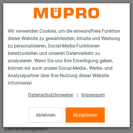
Kontakt
Wir verwenden Cookies, um die einwandfreie Funktion
dieser Website zu gewährleisten, Inhalte und Werbung
zu personalisieren, Social-Media-Funktionen
bereitzustellen und unseren Datenverkehr zu
analysieren. Wenn Sie uns Ihre Einwilligung geben,
Produkte
Befestigungstechnik
Rohrschellen
können wir auch unsere Social-Media-, Werbe- und
Foamglas-Rohrhalter
Analysepartner über Ihre Nutzung dieser Website
42 / 61
informieren.
Datenschutzhinweise
|
Impressum
Foamglas-Rohrhalter
Ablehnen
Akzeptieren
Foamglasschale 139,7 mm, Iso 40/150, Güte T4, mit
Lastverteilungsblech