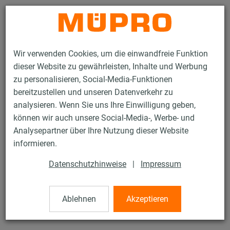
Kontakt
Wir verwenden Cookies, um die einwandfreie Funktion
dieser Website zu gewährleisten, Inhalte und Werbung
zu personalisieren, Social-Media-Funktionen
bereitzustellen und unseren Datenverkehr zu
analysieren. Wenn Sie uns Ihre Einwilligung geben,
Produkte
Befestigungstechnik
Rohrschellen
können wir auch unsere Social-Media-, Werbe- und
ISO-Schalen RTN+ Typ 2 und 4
Analysepartner über Ihre Nutzung dieser Website
37 / 61
informieren.
Datenschutzhinweise
|
Impressum
ISO-Schalen RTN+ Typ 2 und 4
Ablehnen
Akzeptieren
Iso-Schale RTN+ Typ 4, Iso 15,5-25,5 mm, 160 mm