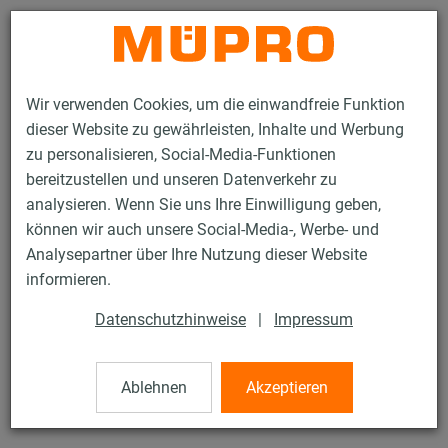
Kontakt
Wir verwenden Cookies, um die einwandfreie Funktion
dieser Website zu gewährleisten, Inhalte und Werbung
zu personalisieren, Social-Media-Funktionen
bereitzustellen und unseren Datenverkehr zu
analysieren. Wenn Sie uns Ihre Einwilligung geben,
Produkte
Befestigungstechnik
Rohrschellen
können wir auch unsere Social-Media-, Werbe- und
ISO-Schalen RTN+ Typ 2 und 4
Analysepartner über Ihre Nutzung dieser Website
37 / 61
informieren.
Datenschutzhinweise
|
Impressum
ISO-Schalen RTN+ Typ 2 und 4
Ablehnen
Akzeptieren
Iso-Schale RTN+ Typ 2, Iso 9,5-15 mm, 18 mm