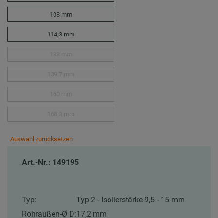
108 mm
114,3 mm
133 mm
139,7 mm
160 mm
168,3 mm
Auswahl zurücksetzen
Art.-Nr.: 149195
Typ:
Typ 2 - Isolierstärke 9,5 - 15 mm
Rohraußen-Ø D:
17,2 mm