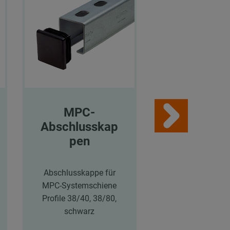
MPC-
MPC-
Abschlusskap
Systemsch
pen
en
Abschlusskappe für
MPC-Systemsch
MPC-Systemschiene
38/40, Länge: 
Profile 38/40, 38/80,
mm, verzink
schwarz