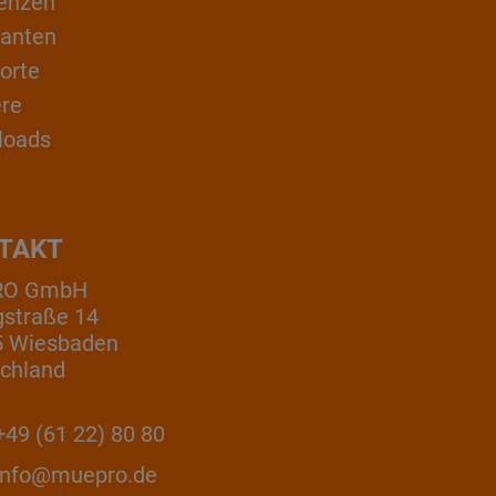
enzen
ranten
orte
ere
loads
TAKT
RO GmbH
gstraße 14
5 Wiesbaden
chland
49 (61 22) 80 80
info@muepro.de