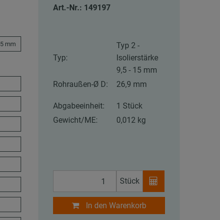
Art.-Nr.: 149197
5,5 mm
Typ 2 -
Typ:
Isolierstärke
9,5 - 15 mm
Rohraußen-Ø D:
26,9 mm
Abgabeeinheit:
1 Stück
Gewicht/ME:
0,012 kg
Stück
In den Warenkorb