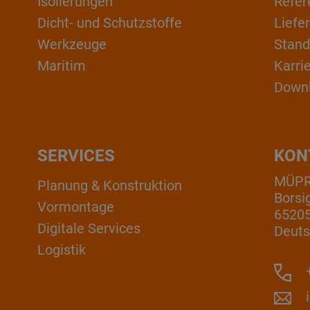
Isolierungen
Refer
Dicht- und Schutzstoffe
Liefe
Werkzeuge
Stand
Maritim
Karri
Down
SERVICES
KON
MÜP
Planung & Konstruktion
Borsi
Vormontage
6520
Digitale Services
Deuts
Logistik
+