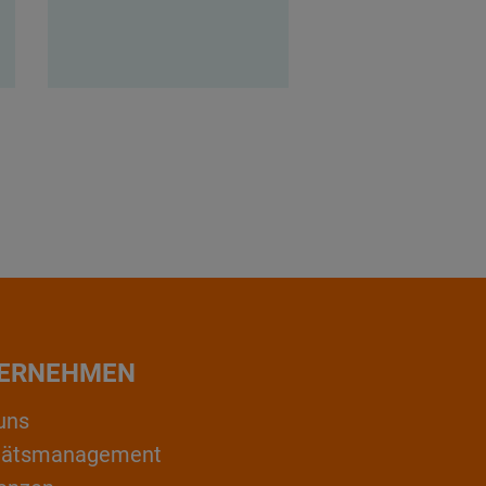
ERNEHMEN
uns
itätsmanagement