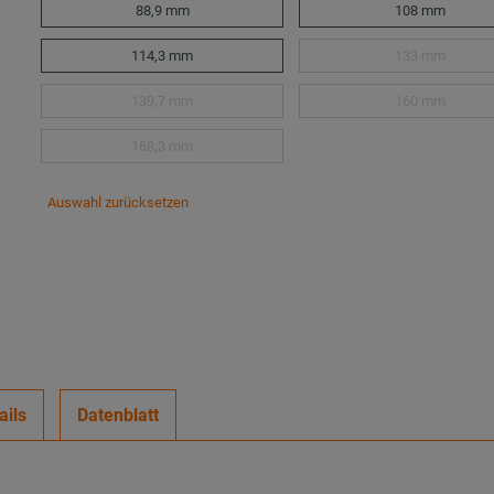
88,9 mm
108 mm
114,3 mm
133 mm
139,7 mm
160 mm
168,3 mm
Auswahl zurücksetzen
ails
Datenblatt