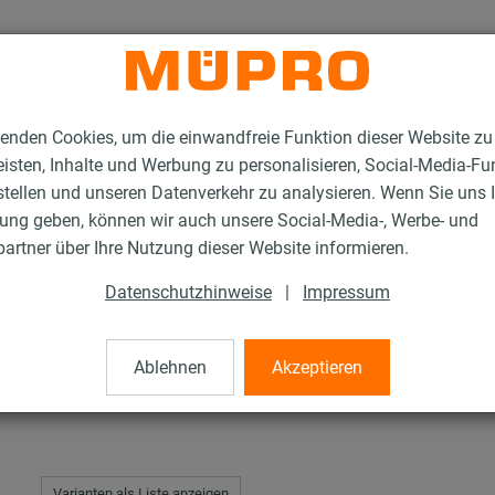
enden Cookies, um die einwandfreie Funktion dieser Website zu
isten, Inhalte und Werbung zu personalisieren, Social-Media-Fu
stellen und unseren Datenverkehr zu analysieren. Wenn Sie uns 
gung geben, können wir auch unsere Social-Media-, Werbe- und
n RTN+ Typ 2 und 4
artner über Ihre Nutzung dieser Website informieren.
Datenschutzhinweise
|
Impressum
 Typ 2 und 4
Ablehnen
Akzeptieren
Varianten als Liste anzeigen