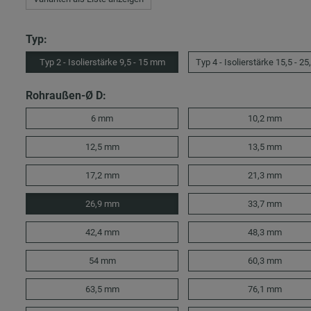
Typ:
Typ 2 - Isolierstärke 9,5 - 15 mm
Typ 4 - Isolierstärke 15,5 - 2
Rohraußen-Ø D:
6 mm
10,2 mm
12,5 mm
13,5 mm
17,2 mm
21,3 mm
26,9 mm
33,7 mm
42,4 mm
48,3 mm
54 mm
60,3 mm
63,5 mm
76,1 mm