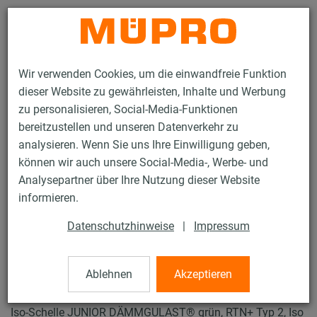
Kontakt
Wir verwenden Cookies, um die einwandfreie Funktion
dieser Website zu gewährleisten, Inhalte und Werbung
zu personalisieren, Social-Media-Funktionen
bereitzustellen und unseren Datenverkehr zu
analysieren. Wenn Sie uns Ihre Einwilligung geben,
Produkte
Befestigungstechnik
Rohrschellen
können wir auch unsere Social-Media-, Werbe- und
ISO-Schellen RTN+ Typ 2 und 4
Analysepartner über Ihre Nutzung dieser Website
36 / 61
informieren.
Datenschutzhinweise
|
Impressum
ISO-Schellen RTN+
Typ 2 und 4
Ablehnen
Akzeptieren
Iso-Schelle JUNIOR DÄMMGULAST® grün, RTN+ Typ 2, Iso