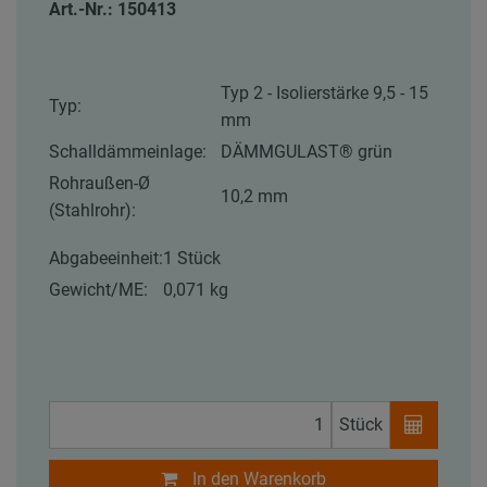
Art.-Nr.: 150413
Typ 2 - Isolierstärke 9,5 - 15
Typ:
mm
Schalldämmeinlage:
DÄMMGULAST® grün
Rohraußen-Ø
10,2 mm
(Stahlrohr):
Abgabeeinheit:
1 Stück
Gewicht/ME:
0,071 kg
Stück
In den Warenkorb