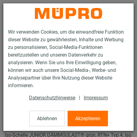
Kontakt
Wir verwenden Cookies, um die einwandfreie Funktion
dieser Website zu gewährleisten, Inhalte und Werbung
zu personalisieren, Social-Media-Funktionen
bereitzustellen und unseren Datenverkehr zu
analysieren. Wenn Sie uns Ihre Einwilligung geben,
Produkte
Befestigungstechnik
Rohrschellen
können wir auch unsere Social-Media-, Werbe- und
ISO-Schellen RTN+ Typ 2 und 4
Analysepartner über Ihre Nutzung dieser Website
36 / 61
informieren.
Datenschutzhinweise
|
Impressum
ISO-Schellen RTN+
Typ 2 und 4
Ablehnen
Akzeptieren
Iso-Schelle JUNIOR DÄMMGULAST® grün, RTN+ Typ 4, Iso