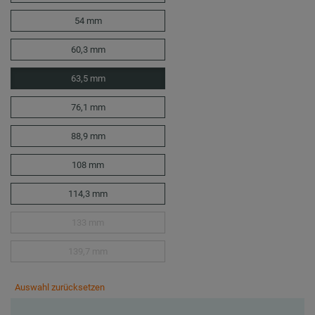
54 mm
60,3 mm
63,5 mm
76,1 mm
88,9 mm
108 mm
114,3 mm
133 mm
139,7 mm
Auswahl zurücksetzen