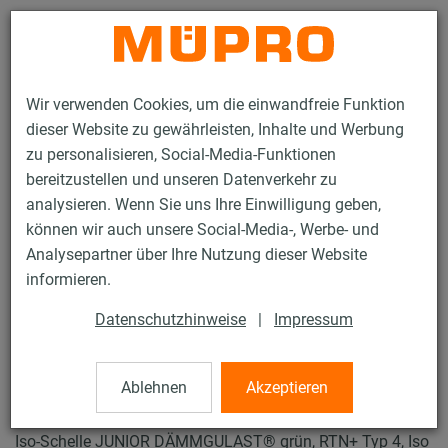
Kontakt
Wir verwenden Cookies, um die einwandfreie Funktion
dieser Website zu gewährleisten, Inhalte und Werbung
zu personalisieren, Social-Media-Funktionen
bereitzustellen und unseren Datenverkehr zu
analysieren. Wenn Sie uns Ihre Einwilligung geben,
Produkte
Befestigungstechnik
Rohrschellen
können wir auch unsere Social-Media-, Werbe- und
ISO-Schellen RTN+ Typ 2 und 4
Analysepartner über Ihre Nutzung dieser Website
36 / 61
informieren.
Datenschutzhinweise
|
Impressum
ISO-Schellen RTN+
Typ 2 und 4
Ablehnen
Akzeptieren
Iso-Schelle JUNIOR DÄMMGULAST® grün, RTN+ Typ 4, Iso