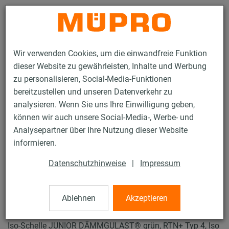
Kontakt
Wir verwenden Cookies, um die einwandfreie Funktion
dieser Website zu gewährleisten, Inhalte und Werbung
zu personalisieren, Social-Media-Funktionen
bereitzustellen und unseren Datenverkehr zu
analysieren. Wenn Sie uns Ihre Einwilligung geben,
Produkte
Befestigungstechnik
Rohrschellen
können wir auch unsere Social-Media-, Werbe- und
ISO-Schellen RTN+ Typ 2 und 4
Analysepartner über Ihre Nutzung dieser Website
36 / 61
informieren.
Datenschutzhinweise
|
Impressum
ISO-Schellen RTN+
Typ 2 und 4
Ablehnen
Akzeptieren
Iso-Schelle JUNIOR DÄMMGULAST® grün, RTN+ Typ 4, Iso