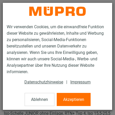
Kontakt
Wir verwenden Cookies, um die einwandfreie Funktion
dieser Website zu gewährleisten, Inhalte und Werbung
zu personalisieren, Social-Media-Funktionen
bereitzustellen und unseren Datenverkehr zu
analysieren. Wenn Sie uns Ihre Einwilligung geben,
Produkte
Befestigungstechnik
Rohrschellen
können wir auch unsere Social-Media-, Werbe- und
ISO-Schellen RTN+ Typ 2 und 4
Analysepartner über Ihre Nutzung dieser Website
36 / 61
informieren.
Datenschutzhinweise
|
Impressum
ISO-Schellen RTN+
Typ 2 und 4
Ablehnen
Akzeptieren
Iso-Schelle JUNIOR ohne Einlage, RTN+ Typ 4, Iso 15,5-25,5