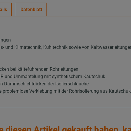
ails
Datenblatt
ungen
ungs- und Klimatechnik, Kühltechnik sowie von Kaltwasserleitunge
ken bei kälteführenden Rohrleitungen
 PIR und Ummantelung mit synthetischem Kautschuk
en Dämmschichtdicken der Isolierschläuche
ie problemlose Verklebung mit der Rohrisolierung aus Kautschuk
e diesen Artikel gekauft haben, k