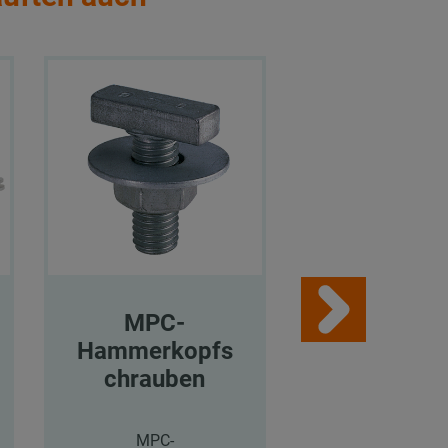
MPC-
MPC-
Hammerkopfs
Schiebemu
chrauben
n
MPC-
MPC-Schiebemut