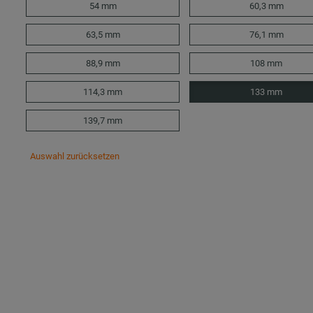
54 mm
60,3 mm
63,5 mm
76,1 mm
88,9 mm
108 mm
114,3 mm
133 mm
139,7 mm
Auswahl zurücksetzen