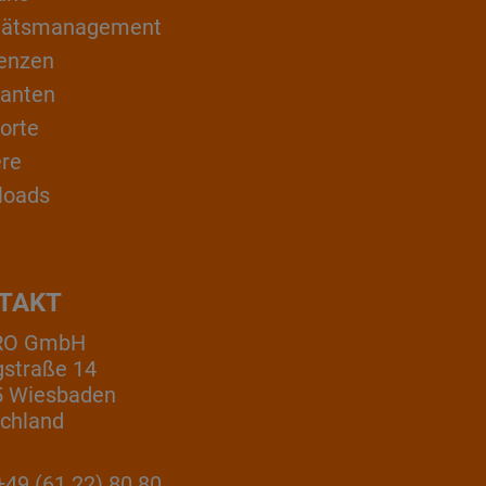
itätsmanagement
enzen
ranten
orte
ere
loads
TAKT
RO GmbH
gstraße 14
5 Wiesbaden
chland
49 (61 22) 80 80