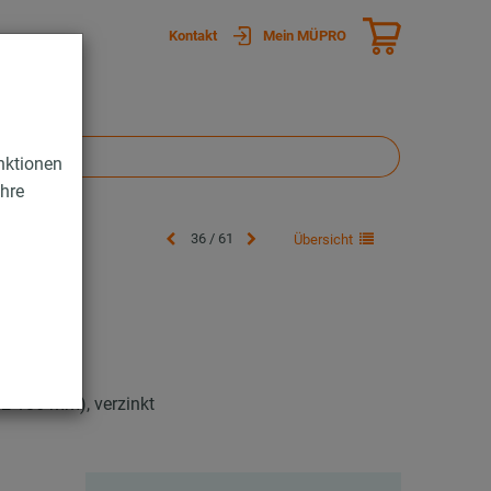
Kontakt
Mein MÜPRO
nktionen
Ihre
36 / 61
Übersicht
2-186 mm), verzinkt