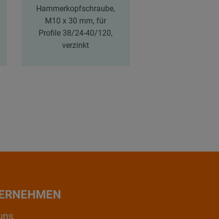
Hammerkopfschraube,
M10, 32,8 x 23 
M10 x 30 mm, für
für Profile 38/
Profile 38/24-40/120,
40/120, verzi
verzinkt
ERNEHMEN
uns