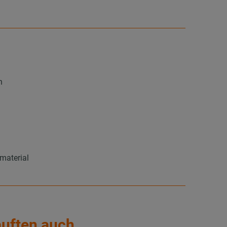
n
material
auften auch