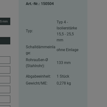
Art.-Nr.: 150504
5,5 mm
Typ 4 -
Isolierstärke
Typ:
15,5 - 25,5
mm
Schalldämmeinla
ohne Einlage
ge:
Rohraußen-Ø
133 mm
(Stahlrohr):
Abgabeeinheit:
1 Stück
Gewicht/ME:
0,278 kg