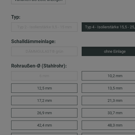
Typ:
Typ 2 - Isolierstärke 9,5 - 15 mm
Typ 4 - Isolierstärke 15,5 - 2
Schalldämmeinlage:
DÄMMGULAST® grün
ohne Einlage
Rohraußen-Ø (Stahlrohr):
6 mm
10,2 mm
12,5 mm
13,5 mm
17,2 mm
21,3 mm
26,9 mm
33,7 mm
42,4 mm
48,3 mm