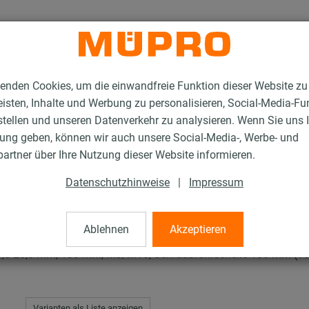
enden Cookies, um die einwandfreie Funktion dieser Website zu
isten, Inhalte und Werbung zu personalisieren, Social-Media-Fu
stellen und unseren Datenverkehr zu analysieren. Wenn Sie uns 
gung geben, können wir auch unsere Social-Media-, Werbe- und
en RTN+ Typ 2 und 4
artner über Ihre Nutzung dieser Website informieren.
Datenschutzhinweise
|
Impressum
+ Typ 2 und 4
Ablehnen
Akzeptieren
 15,5-25,5 mm, 133 mm, M8/M10, Schraubrohrschelle 186 mm (18
Varianten als Liste anzeigen