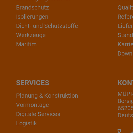
Brandschutz
Qual
Isolierungen
Refer
Dicht- und Schutzstoffe
Liefe
Werkzeuge
Stand
Maritim
Karri
Down
SERVICES
KON
MÜP
Planung & Konstruktion
Borsi
Vormontage
6520
Digitale Services
Deuts
Logistik
+