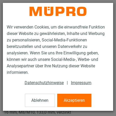
Kontakt
Wir verwenden Cookies, um die einwandfreie Funktion
dieser Website zu gewährleisten, Inhalte und Werbung
zu personalisieren, Social-Media-Funktionen
bereitzustellen und unseren Datenverkehr zu
analysieren. Wenn Sie uns Ihre Einwilligung geben,
Produkte
Befestigungstechnik
Rohrschellen
können wir auch unsere Social-Media-, Werbe- und
ISO-Schellen Typ H, M, T
Analysepartner über Ihre Nutzung dieser Website
32 / 61
informieren.
Datenschutzhinweise
|
Impressum
ISO-Schellen Typ H, M, T
Ablehnen
Akzeptieren
Iso-Schelle JUNIOR DÄMMGULAST® grün, Typ H, Iso 9,5-
16 mm, M8/M10, 133,0 mm, verzinkt