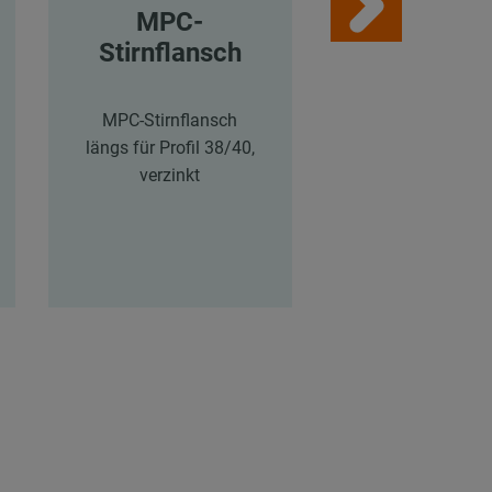
MPC-
MPC-
Stirnflansch
Sattelflan
MPC-Stirnflansch
MPC/MPR-
längs für Profil 38/40,
Sattelflansch län
verzinkt
Profile 38/24-4
41/21-41/62, ver