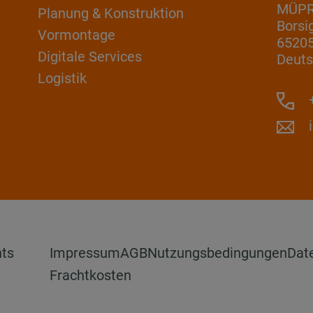
MÜP
Planung & Konstruktion
Borsi
Vormontage
6520
Digitale Services
Deuts
Logistik
+
hts
Impressum
AGB
Nutzungsbedingungen
Dat
Frachtkosten