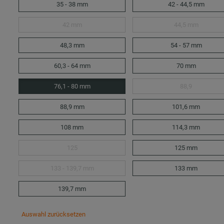
35 - 38 mm
42 - 44,5 mm
42 mm
44,5 mm
48,3 mm
54 - 57 mm
60,3 - 64 mm
70 mm
76,1 - 80 mm
88,9
88,9 mm
101,6 mm
108 mm
114,3 mm
125
125 mm
133 - 139,7 mm
133 mm
139,7 mm
Auswahl zurücksetzen