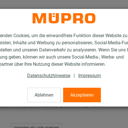
enden Cookies, um die einwandfreie Funktion dieser Website zu
isten, Inhalte und Werbung zu personalisieren, Social-Media-Fu
stellen und unseren Datenverkehr zu analysieren. Wenn Sie uns 
gung geben, können wir auch unsere Social-Media-, Werbe- und
en Typ H, M, T
artner über Ihre Nutzung dieser Website informieren.
Datenschutzhinweise
|
Impressum
H, M, T
Ablehnen
Akzeptieren
 9,5-16 mm, M8/M10, 2.1/2" (76,1-80 mm), verzinkt
Varianten als Liste anzeigen