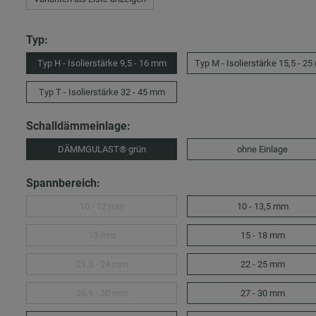
Typ:
Typ H - Isolierstärke 9,5 - 16 mm
Typ M - Isolierstärke 15,5 - 2
Typ T - Isolierstärke 32 - 45 mm
Schalldämmeinlage:
DÄMMGULAST® grün
ohne Einlage
Spannbereich:
10 - 12 mm
10 - 13,5 mm
13 mm
15 - 18 mm
21,3 - 24 mm
22 - 25 mm
26,9 - 30 mm
27 - 30 mm