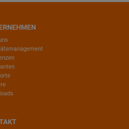
ERNEHMEN
uns
itätsmanagement
enzen
ranten
orte
ere
loads
TAKT