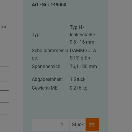
Art.-Nr.: 149360
5 mm
Typ H -
Typ:
Isolierstärke
9,5 - 16 mm
Schalldämmeinla
DÄMMGULA
ge:
ST® grün
Spannbereich:
76,1 - 80 mm
Abgabeeinheit:
1 Stück
Gewicht/ME:
0,276 kg
Stück