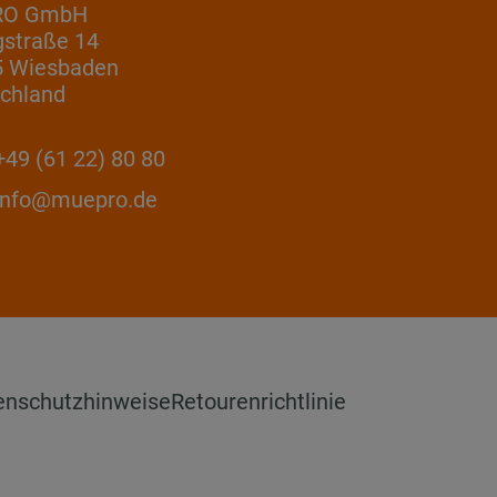
RO GmbH
gstraße 14
5 Wiesbaden
chland
49 (61 22) 80 80
info@muepro.de
enschutzhinweise
Retourenrichtlinie