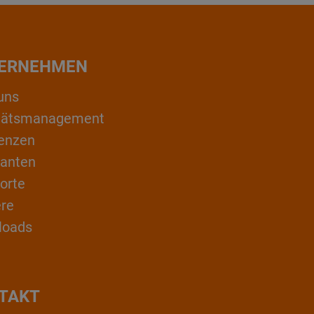
ERNEHMEN
uns
itätsmanagement
enzen
ranten
orte
ere
loads
TAKT