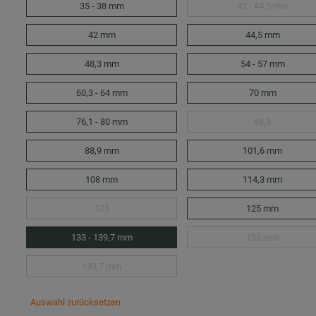
35 - 38 mm
42 - 44,5 mm
42 mm
44,5 mm
48,3 mm
54 - 57 mm
60,3 - 64 mm
70 mm
76,1 - 80 mm
88,9
88,9 mm
101,6 mm
108 mm
114,3 mm
125
125 mm
133 - 139,7 mm
133 mm
139,7 mm
Auswahl zurücksetzen