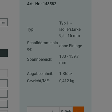
Art.-Nr.: 148582
5 mm
Typ H -
Typ:
Isolierstärke
9,5 - 16 mm
Schalldämmeinla
ohne Einlage
ge:
133 - 139,7
Spannbereich:
mm
Abgabeeinheit:
1 Stück
Gewicht/ME:
0,412 kg
Stück