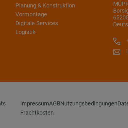
MÜP
Planung & Konstruktion
Borsi
Vormontage
6520
Digitale Services
Deuts
Logistik
+
hts
Impressum
AGB
Nutzungsbedingungen
Dat
Frachtkosten