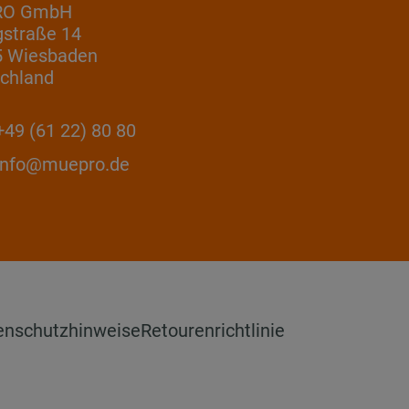
RO GmbH
gstraße 14
5 Wiesbaden
chland
49 (61 22) 80 80
info@muepro.de
enschutzhinweise
Retourenrichtlinie