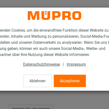
enden Cookies, um die einwandfreie Funktion dieser Website zu
isten, Inhalte und Werbung zu personalisieren, Social-Media-Fu
stellen und unseren Datenverkehr zu analysieren. Wenn Sie uns 
gung geben, können wir auch unsere Social-Media-, Werbe- und
en Typ H, M, T
artner über Ihre Nutzung dieser Website informieren.
Datenschutzhinweise
|
Impressum
H, M, T
Ablehnen
Akzeptieren
6 mm, M8/M10, 133-139,7 mm, verzinkt
Varianten als Liste anzeigen