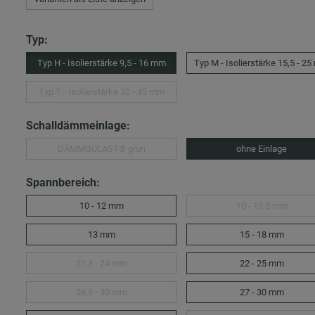
Typ:
Typ H - Isolierstärke 9,5 - 16 mm
Typ M - Isolierstärke 15,5 - 2
Typ T - Isolierstärke 32 - 45 mm
Schalldämmeinlage:
DÄMMGULAST® grün
ohne Einlage
Spannbereich:
10 - 12 mm
10 - 13,5 mm
13 mm
15 - 18 mm
21,3 - 24 mm
22 - 25 mm
26,9 - 30 mm
27 - 30 mm