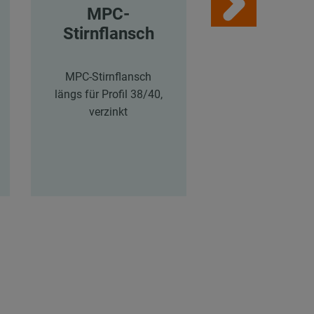
MPC-
MPC-
Stirnflansch
Sattelflan
MPC-Stirnflansch
MPC/MPR-
längs für Profil 38/40,
Sattelflansch län
verzinkt
Profile 38/24-4
41/21-41/62, ver