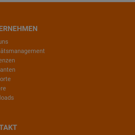
ERNEHMEN
uns
itätsmanagement
enzen
ranten
orte
ere
loads
TAKT