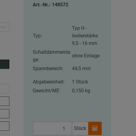
Art.-Nr.: 148572
5 mm
Typ H -
Typ:
Isolierstärke
9,5 - 16 mm
Schalldämmeinla
ohne Einlage
ge:
Spannbereich:
44,5 mm
Abgabeeinheit:
1 Stück
Gewicht/ME:
0,150 kg
Stück