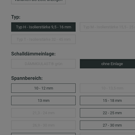
Typ:
Typ H - Isolierstärke 9,5 - 16 mm
Typ M - Isolierstärke 15,5 - 2
Typ T - Isolierstärke 32 - 45 mm
Schalldämmeinlage:
DÄMMGULAST® grün
ohne Einlage
Spannbereich:
10 - 12 mm
10 - 13,5 mm
13 mm
15 - 18 mm
21,3 - 24 mm
22 - 25 mm
26,9 - 30 mm
27 - 30 mm