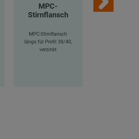
MPC-
MPC-
Stirnflansch
Sattelflan
MPC-Stirnflansch
MPC/MPR-
längs für Profil 38/40,
Sattelflansch län
verzinkt
Profile 38/24-4
41/21-41/62, ver