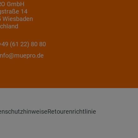
RO GmbH
gstraße 14
5 Wiesbaden
chland
49 (61 22) 80 80
info@muepro.de
enschutzhinweise
Retourenrichtlinie