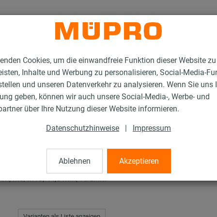
enden Cookies, um die einwandfreie Funktion dieser Website zu
isten, Inhalte und Werbung zu personalisieren, Social-Media-Fu
stellen und unseren Datenverkehr zu analysieren. Wenn Sie uns 
gung geben, können wir auch unsere Social-Media-, Werbe- und
en Typ H, M, T
artner über Ihre Nutzung dieser Website informieren.
Datenschutzhinweise
|
Impressum
H, M, T
Ablehnen
Akzeptieren
 mm, M8/M10, 44,5 mm, verzinkt
Varianten als Liste anzeigen