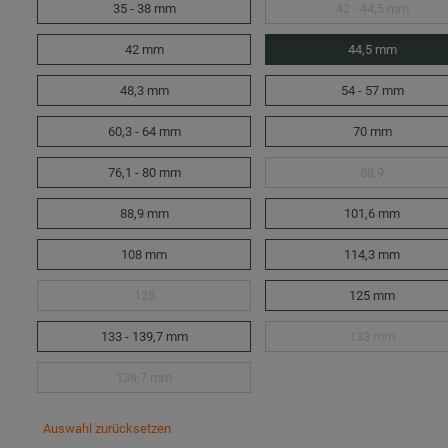
35 - 38 mm
42 - 44,5 mm
42 mm
44,5 mm
48,3 mm
54 - 57 mm
60,3 - 64 mm
70 mm
76,1 - 80 mm
88,9
88,9 mm
101,6 mm
108 mm
114,3 mm
125
125 mm
133 - 139,7 mm
133 mm
139,7 mm
Auswahl zurücksetzen