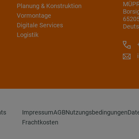
MÜP
Planung & Konstruktion
Borsi
Vormontage
6520
Digitale Services
Deuts
Logistik
+
hts
Impressum
AGB
Nutzungsbedingungen
Dat
Frachtkosten