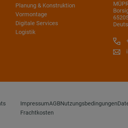
MÜP
Planung & Konstruktion
Borsi
Vormontage
6520
Digitale Services
Deuts
Logistik
+
hts
Impressum
AGB
Nutzungsbedingungen
Dat
Frachtkosten