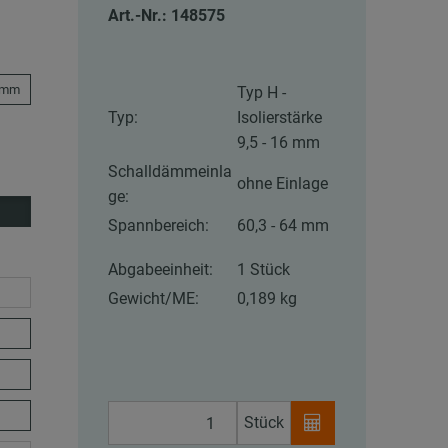
Art.-Nr.: 148575
5 mm
Typ H -
Typ:
Isolierstärke
9,5 - 16 mm
Schalldämmeinla
ohne Einlage
ge:
Spannbereich:
60,3 - 64 mm
Abgabeeinheit:
1 Stück
Gewicht/ME:
0,189 kg
Stück