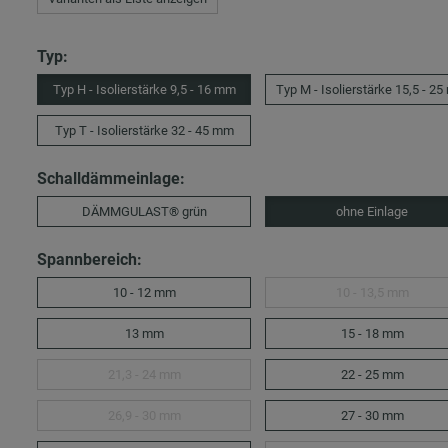
Typ:
Typ H - Isolierstärke 9,5 - 16 mm
Typ M - Isolierstärke 15,5 - 2
Typ T - Isolierstärke 32 - 45 mm
Schalldämmeinlage:
DÄMMGULAST® grün
ohne Einlage
Spannbereich:
10 - 12 mm
10 - 13,5 mm
13 mm
15 - 18 mm
21,3 - 24 mm
22 - 25 mm
26,9 - 30 mm
27 - 30 mm