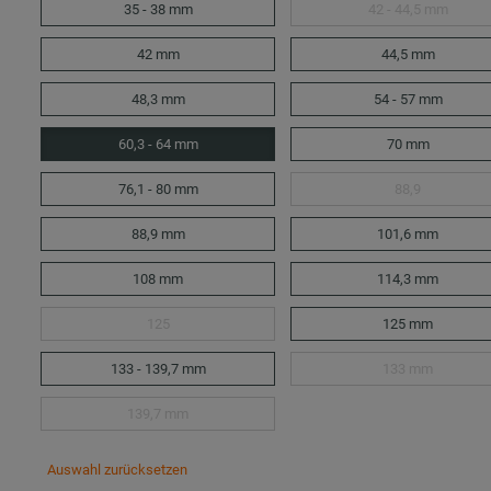
35 - 38 mm
42 - 44,5 mm
42 mm
44,5 mm
48,3 mm
54 - 57 mm
60,3 - 64 mm
70 mm
76,1 - 80 mm
88,9
88,9 mm
101,6 mm
108 mm
114,3 mm
125
125 mm
133 - 139,7 mm
133 mm
139,7 mm
Auswahl zurücksetzen