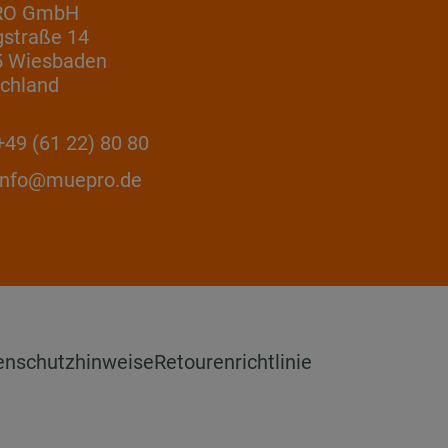
RO GmbH
gstraße 14
5 Wiesbaden
chland
49 (61 22) 80 80
info@muepro.de
enschutzhinweise
Retourenrichtlinie