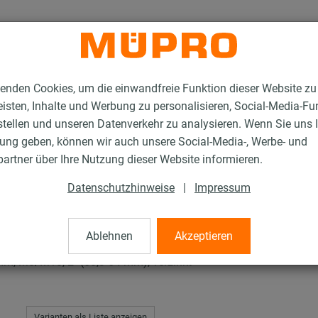
enden Cookies, um die einwandfreie Funktion dieser Website zu
isten, Inhalte und Werbung zu personalisieren, Social-Media-Fu
stellen und unseren Datenverkehr zu analysieren. Wenn Sie uns 
gung geben, können wir auch unsere Social-Media-, Werbe- und
en Typ H, M, T
artner über Ihre Nutzung dieser Website informieren.
Datenschutzhinweise
|
Impressum
H, M, T
Ablehnen
Akzeptieren
 mm, M8/M10, 2" (60,3-64 mm), verzinkt
Varianten als Liste anzeigen