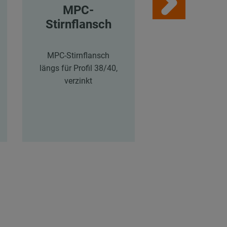
MPC-
MPC-
Stirnflansch
Sattelflan
MPC-Stirnflansch
MPC/MPR-
längs für Profil 38/40,
Sattelflansch län
verzinkt
Profile 38/24-4
41/21-41/62, ver