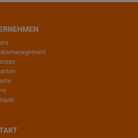
ERNEHMEN
uns
itätsmanagement
enzen
ranten
orte
ere
loads
TAKT