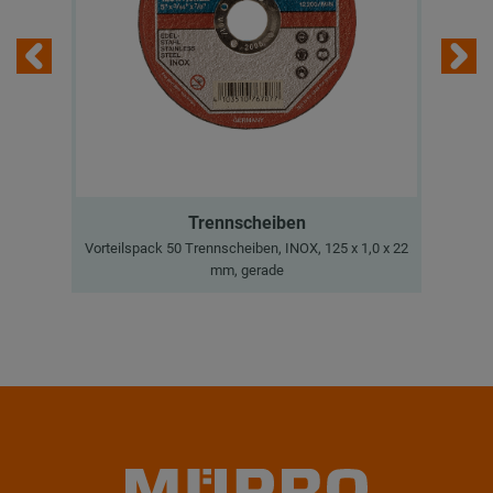
Trennscheiben
Vorteilspack 50 Trennscheiben, INOX, 125 x 1,0 x 22
I
mm, gerade