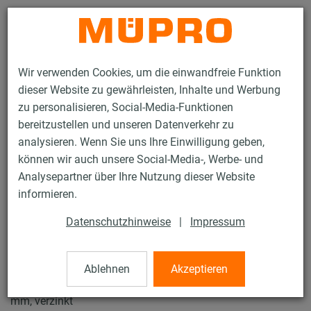
Kontakt
Wir verwenden Cookies, um die einwandfreie Funktion
dieser Website zu gewährleisten, Inhalte und Werbung
zu personalisieren, Social-Media-Funktionen
bereitzustellen und unseren Datenverkehr zu
analysieren. Wenn Sie uns Ihre Einwilligung geben,
Produkte
Befestigungstechnik
Rohrschellen
können wir auch unsere Social-Media-, Werbe- und
ISO-Schellen Typ H, M, T
Analysepartner über Ihre Nutzung dieser Website
33 / 61
informieren.
Datenschutzhinweise
|
Impressum
ISO-Schellen Typ H, M, T
Ablehnen
Akzeptieren
Iso-Schelle ohne Einlage, Typ M, Iso 15,5-25 mm, M10, 160
mm, verzinkt