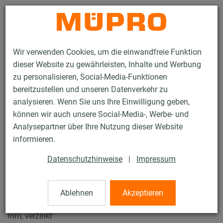
Kontakt
Wir verwenden Cookies, um die einwandfreie Funktion
dieser Website zu gewährleisten, Inhalte und Werbung
zu personalisieren, Social-Media-Funktionen
bereitzustellen und unseren Datenverkehr zu
analysieren. Wenn Sie uns Ihre Einwilligung geben,
Produkte
Befestigungstechnik
Rohrschellen
können wir auch unsere Social-Media-, Werbe- und
ISO-Schellen Typ H, M, T
Analysepartner über Ihre Nutzung dieser Website
33 / 61
informieren.
Datenschutzhinweise
|
Impressum
ISO-Schellen Typ H, M, T
Ablehnen
Akzeptieren
Iso-Schelle ohne Einlage, Typ T, Iso 32-45 mm, M10, 42-44,5
mm, verzinkt