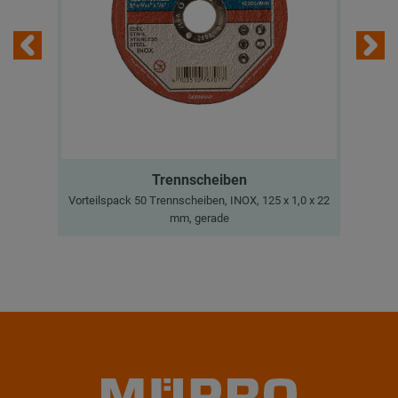
Trennscheiben
Vorteilspack 50 Trennscheiben, INOX, 125 x 1,0 x 22
I
mm, gerade