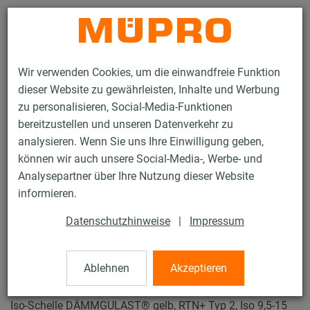
Kontakt
Wir verwenden Cookies, um die einwandfreie Funktion
dieser Website zu gewährleisten, Inhalte und Werbung
zu personalisieren, Social-Media-Funktionen
bereitzustellen und unseren Datenverkehr zu
analysieren. Wenn Sie uns Ihre Einwilligung geben,
Produkte
Befestigungstechnik
Schallschutz
können wir auch unsere Social-Media-, Werbe- und
Rohrschellen mit Schalldämmung
ISO-Schellen RTN+ Typ 2 und 4
Analysepartner über Ihre Nutzung dieser Website
31 / 31
informieren.
Datenschutzhinweise
|
Impressum
ISO-Schellen RTN+
Typ 2 und 4
Ablehnen
Akzeptieren
Iso-Schelle DÄMMGULAST® gelb, RTN+ Typ 2, Iso 9,5-15