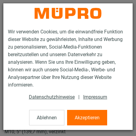
Kontakt
Wir verwenden Cookies, um die einwandfreie Funktion
dieser Website zu gewährleisten, Inhalte und Werbung
zu personalisieren, Social-Media-Funktionen
bereitzustellen und unseren Datenverkehr zu
analysieren. Wenn Sie uns Ihre Einwilligung geben,
Produkte
Befestigungstechnik
Schallschutz
können wir auch unsere Social-Media-, Werbe- und
Rohrschellen mit Schalldämmung
ISO-Schellen Typ H, M, T
Analysepartner über Ihre Nutzung dieser Website
28 / 31
informieren.
Datenschutzhinweise
|
Impressum
ISO-Schellen Typ H, M, T
Ablehnen
Akzeptieren
Iso-Schelle DÄMMGULAST® gelb, Typ H, Iso 9,5-16 mm,
M10, 5" (139,7 mm), verzinkt