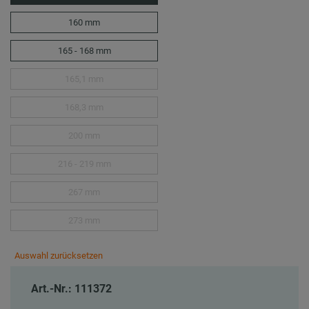
160 mm
165 - 168 mm
165,1 mm
168,3 mm
200 mm
216 - 219 mm
267 mm
273 mm
Auswahl zurücksetzen
Art.-Nr.: 111372