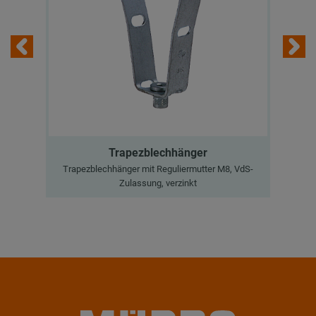
Trapezblechhänger
Trapezblechhänger mit Reguliermutter M8, VdS-
Ge
Zulassung, verzinkt