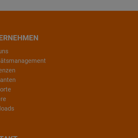
ERNEHMEN
uns
itätsmanagement
enzen
ranten
orte
ere
loads