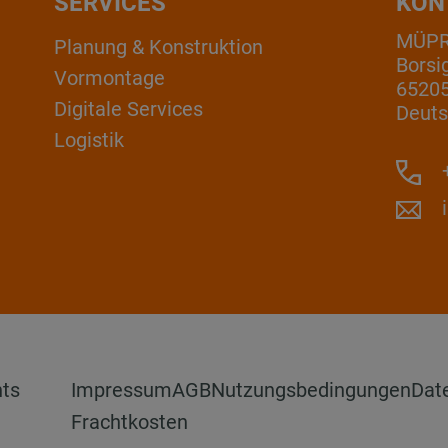
SERVICES
KON
MÜP
Planung & Konstruktion
Borsi
Vormontage
6520
Digitale Services
Deuts
Logistik
+
hts
Impressum
AGB
Nutzungsbedingungen
Dat
Frachtkosten