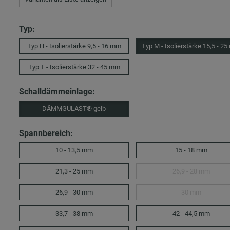
Typ:
Typ H - Isolierstärke 9,5 - 16 mm
Typ M - Isolierstärke 15,5 - 2
Typ T - Isolierstärke 32 - 45 mm
Schalldämmeinlage:
DÄMMGULAST® gelb
Spannbereich:
10 - 13,5 mm
15 - 18 mm
21,3 - 25 mm
26,9 - 28 mm
26,9 - 30 mm
30 mm
33,7 - 38 mm
42 - 44,5 mm