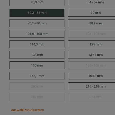
48,3 mm
54 - 57 mm
60,3 - 64 mm
70 mm
76,1 - 80 mm
88,9 mm
101,6 - 108 mm
102 - 108 mm
114,3 mm
125 mm
133 mm
139,7 mm
160 mm
165 - 168 mm
165,1 mm
168,3 mm
200 mm
216 - 219 mm
267 mm
273 mm
Auswahl zurücksetzen