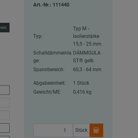
Art.-Nr.: 111440
5 mm
Typ M -
Typ:
Isolierstärke
15,5 - 25 mm
Schalldämmeinla
DÄMMGULA
ge:
ST® gelb
Spannbereich:
60,3 - 64 mm
Abgabeeinheit:
1 Stück
Gewicht/ME:
0,416 kg
Stück