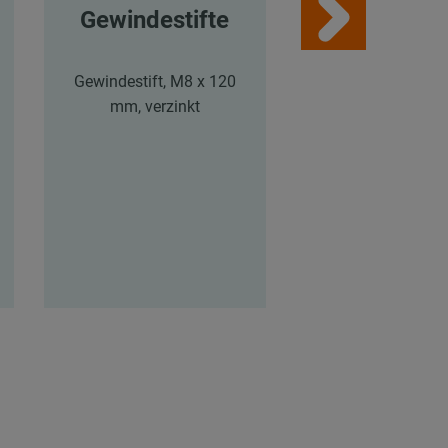
Gewindestifte
Aufstec
Setzwerkz
e für
Gewindestift, M8 x 120
Stahldüb
mm, verzinkt
Aufsteck-
Setzwerkzeug 
Stahldübel, M8 
mm, inkl. Bundb
(SDS-plus), (S