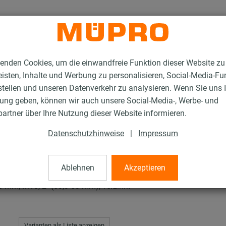
enden Cookies, um die einwandfreie Funktion dieser Website zu
isten, Inhalte und Werbung zu personalisieren, Social-Media-Fu
stellen und unseren Datenverkehr zu analysieren. Wenn Sie uns 
gung geben, können wir auch unsere Social-Media-, Werbe- und
en mit Schalldämmung
ISO-Schellen Typ H, M, T
artner über Ihre Nutzung dieser Website informieren.
Datenschutzhinweise
|
Impressum
H, M, T
Ablehnen
Akzeptieren
 mm, M10, 2" (60,3-63 mm), verzinkt
Varianten als Liste anzeigen