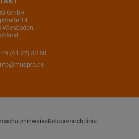
TAKT
RO GmbH
gstraße 14
5 Wiesbaden
chland
49 (61 22) 80 80
info@muepro.de
enschutzhinweise
Retourenrichtlinie