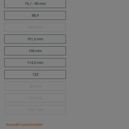
76,1 - 80 mm
88,9
88,9 mm
101,6 mm
108 mm
114,3 mm
125
125 mm
133 mm
139,7 mm
Auswahl zurücksetzen