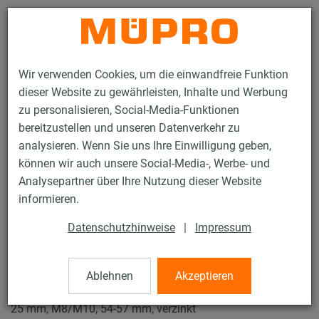
Kontakt
Wir verwenden Cookies, um die einwandfreie Funktion
dieser Website zu gewährleisten, Inhalte und Werbung
zu personalisieren, Social-Media-Funktionen
bereitzustellen und unseren Datenverkehr zu
analysieren. Wenn Sie uns Ihre Einwilligung geben,
Produkte
Befestigungstechnik
Schallschutz
können wir auch unsere Social-Media-, Werbe- und
Rohrschellen mit Schalldämmung
ISO-Schellen Typ H, M, T
Analysepartner über Ihre Nutzung dieser Website
29 / 31
informieren.
Datenschutzhinweise
|
Impressum
ISO-Schellen Typ H, M, T
Ablehnen
Akzeptieren
Iso-Schelle JUNIOR DÄMMGULAST® grün, Typ M, Iso 15,5-
25 mm, M8/M10, 54-57 mm, verzinkt