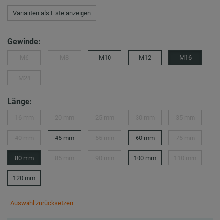
Varianten als Liste anzeigen
Gewinde:
M6
M8
M10
M12
M16
M24
Länge:
16 mm
20 mm
25 mm
30 mm
35 mm
40 mm
45 mm
55 mm
60 mm
75 mm
80 mm
85 mm
90 mm
100 mm
110 mm
120 mm
Auswahl zurücksetzen