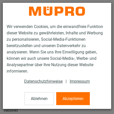
Kontakt
Wir verwenden Cookies, um die einwandfreie Funktion
dieser Website zu gewährleisten, Inhalte und Werbung
zu personalisieren, Social-Media-Funktionen
bereitzustellen und unseren Datenverkehr zu
analysieren. Wenn Sie uns Ihre Einwilligung geben,
Produkte
Befestigungstechnik
Sprinklerbefestigung
können wir auch unsere Social-Media-, Werbe- und
Montageteile für die Sprinklerbefestigung
Sechskantschrauben
Analysepartner über Ihre Nutzung dieser Website
11 / 22
informieren.
Datenschutzhinweise
|
Impressum
Sechskantschrauben
Ablehnen
Akzeptieren
Sechskantschraube, DIN 933, Güte 8.8, M16 x 80 mm,
verzinkt