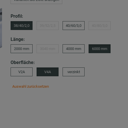
Profil:
38/40/2,0
39/52/2,5
40/60/3,0
40/80/3,0
Länge:
2000 mm
3040 mm
4000 mm
6000 mm
Oberfläche:
V2A
V4A
verzinkt
Auswahl zurücksetzen