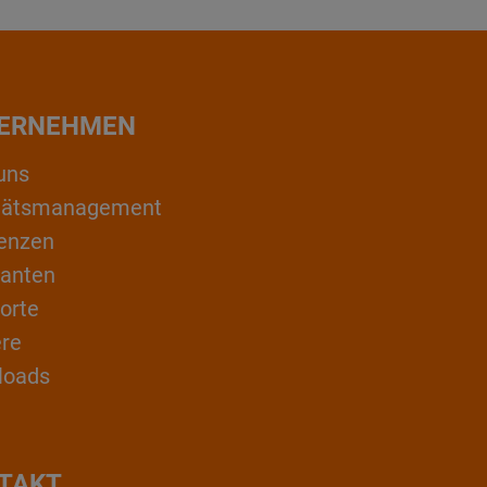
ERNEHMEN
uns
itätsmanagement
enzen
ranten
orte
ere
loads
TAKT