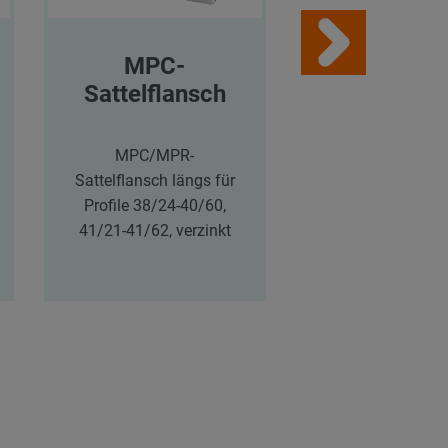
MPC-
MPC-
Sattelflansch
Stirnflan
MPC/MPR-
MPC-Stirnflansc
Sattelflansch längs für
für Profil 38/
Profile 38/24-40/60,
verzinkt
41/21-41/62, verzinkt