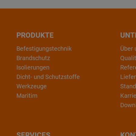
PRODUKTE
UNT
Befestigungstechnik
Über 
Brandschutz
Qual
Isolierungen
Refer
Dicht- und Schutzstoffe
Liefe
Werkzeuge
Stand
Maritim
Karri
Down
SERVICES
KON