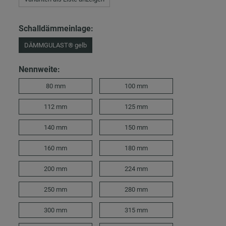
Schalldämmeinlage:
DÄMMGULAST® gelb
Nennweite:
80 mm
100 mm
112 mm
125 mm
140 mm
150 mm
160 mm
180 mm
200 mm
224 mm
250 mm
280 mm
300 mm
315 mm