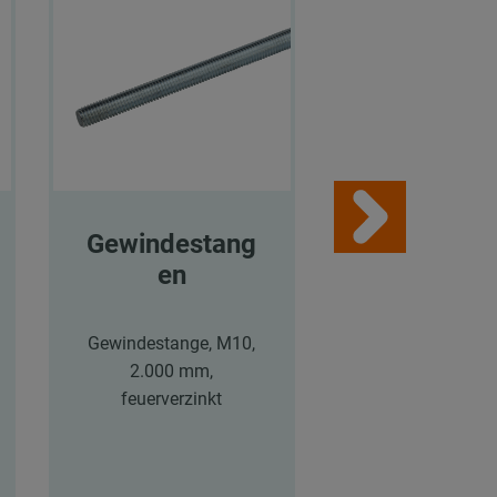
Gewindestang
MPR-
en
Systemsch
en
Gewindestange, M10,
2.000 mm,
MPR-Systemsch
feuerverzinkt
41/124/2,5 H-Pr
Länge: 6.640 
feuerverzink