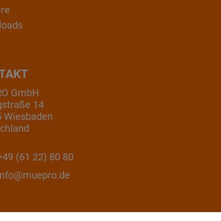
ere
loads
TAKT
RO GmbH
gstraße 14
5 Wiesbaden
chland
49 (61 22) 80 80
info@muepro.de