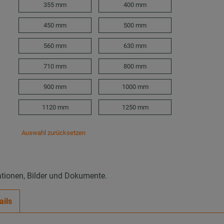
355 mm
400 mm
450 mm
500 mm
560 mm
630 mm
710 mm
800 mm
900 mm
1000 mm
1120 mm
1250 mm
Auswahl zurücksetzen
ationen, Bilder und Dokumente.
ails