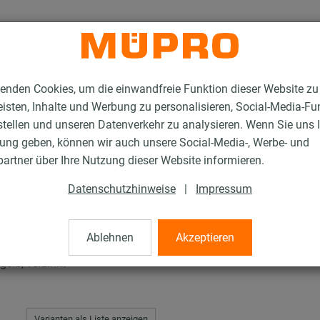
enden Cookies, um die einwandfreie Funktion dieser Website zu
isten, Inhalte und Werbung zu personalisieren, Social-Media-Fu
stellen und unseren Datenverkehr zu analysieren. Wenn Sie uns 
gung geben, können wir auch unsere Social-Media-, Werbe- und
rschellen für die Lüftungsbefestigung
Industrie-Rohrschellen
artner über Ihre Nutzung dieser Website informieren.
Datenschutzhinweise
|
Impressum
ellen
Ablehnen
Akzeptieren
elb, verzinkt
Varianten als Liste anzeigen