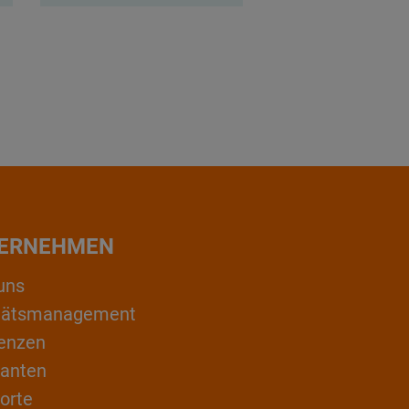
ERNEHMEN
uns
itätsmanagement
enzen
ranten
orte