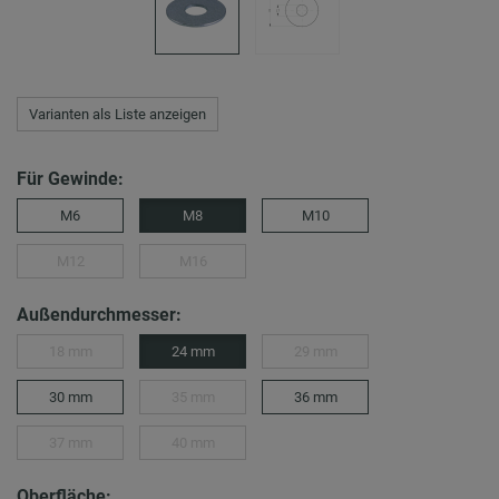
Varianten als Liste anzeigen
Für Gewinde:
M6
M8
M10
M12
M16
Außendurchmesser:
18 mm
24 mm
29 mm
30 mm
35 mm
36 mm
37 mm
40 mm
Oberfläche: