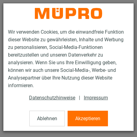
Kontakt
Wir verwenden Cookies, um die einwandfreie Funktion
dieser Website zu gewährleisten, Inhalte und Werbung
zu personalisieren, Social-Media-Funktionen
bereitzustellen und unseren Datenverkehr zu
analysieren. Wenn Sie uns Ihre Einwilligung geben,
Produkte
Befestigungstechnik
Montageteile
Unterlegscheiben
können wir auch unsere Social-Media-, Werbe- und
Analysepartner über Ihre Nutzung dieser Website
74 / 80
informieren.
Datenschutzhinweise
|
Impressum
Unterlegscheiben
Ablehnen
Akzeptieren
Unterlegscheibe für Hammerkopfbefestiger M8, DIN 9021,
8,5 x 24 x 2 mm, verzinkt