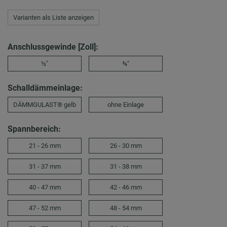
Varianten als Liste anzeigen
Anschlussgewinde [Zoll]:
½"
¾"
Schalldämmeinlage:
DÄMMGULAST® gelb
ohne Einlage
Spannbereich:
21 - 26 mm
26 - 30 mm
31 - 37 mm
31 - 38 mm
40 - 47 mm
42 - 46 mm
47 - 52 mm
48 - 54 mm