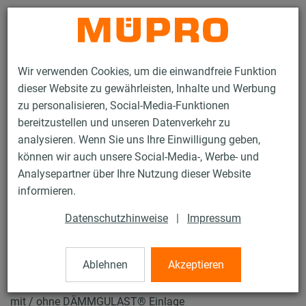
Kontakt
Wir verwenden Cookies, um die einwandfreie Funktion
dieser Website zu gewährleisten, Inhalte und Werbung
zu personalisieren, Social-Media-Funktionen
bereitzustellen und unseren Datenverkehr zu
analysieren. Wenn Sie uns Ihre Einwilligung geben,
Produkte
Befestigungstechnik
Rohrschellen
können wir auch unsere Social-Media-, Werbe- und
Schraubrohrschellen mit Rohrgewindeanschluss
Analysepartner über Ihre Nutzung dieser Website
18 / 61
informieren.
Datenschutzhinweise
|
Impressum
Schraubrohrschellen mit
Rohrgewindeanschluss
Ablehnen
Akzeptieren
mit / ohne DÄMMGULAST® Einlage