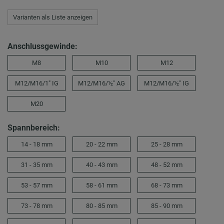
Varianten als Liste anzeigen
Anschlussgewinde:
M8
M10
M12
M12/M16/1″ IG
M12/M16/½″ AG
M12/M16/½″ IG
M20
Spannbereich:
14 - 18 mm
20 - 22 mm
25 - 28 mm
31 - 35 mm
40 - 43 mm
48 - 52 mm
53 - 57 mm
58 - 61 mm
68 - 73 mm
73 - 78 mm
80 - 85 mm
85 - 90 mm