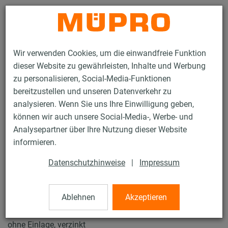
Kontakt
Wir verwenden Cookies, um die einwandfreie Funktion
dieser Website zu gewährleisten, Inhalte und Werbung
zu personalisieren, Social-Media-Funktionen
bereitzustellen und unseren Datenverkehr zu
analysieren. Wenn Sie uns Ihre Einwilligung geben,
Produkte
Befestigungstechnik
Rohrschellen
können wir auch unsere Social-Media-, Werbe- und
Schraubrohrschellen, schwere Ausführung
Analysepartner über Ihre Nutzung dieser Website
13 / 61
informieren.
Datenschutzhinweise
|
Impressum
Schraubrohrschellen, schwere
Ausführung
Ablehnen
Akzeptieren
ohne Einlage, verzinkt