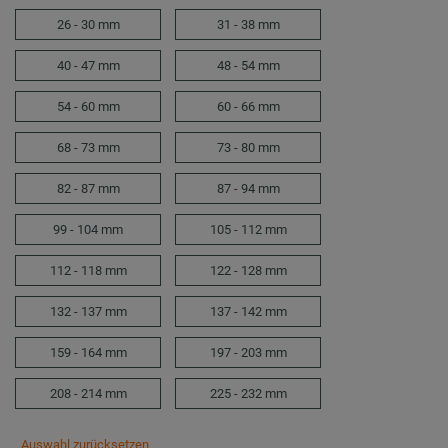
26 - 30 mm
31 - 38 mm
40 - 47 mm
48 - 54 mm
54 - 60 mm
60 - 66 mm
68 - 73 mm
73 - 80 mm
82 - 87 mm
87 - 94 mm
99 - 104 mm
105 - 112 mm
112 - 118 mm
122 - 128 mm
132 - 137 mm
137 - 142 mm
159 - 164 mm
197 - 203 mm
208 - 214 mm
225 - 232 mm
Auswahl zurücksetzen