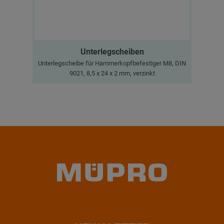
Unterlegscheiben
Unterlegscheibe für Hammerkopfbefestiger M8, DIN
Ge
9021, 8,5 x 24 x 2 mm, verzinkt