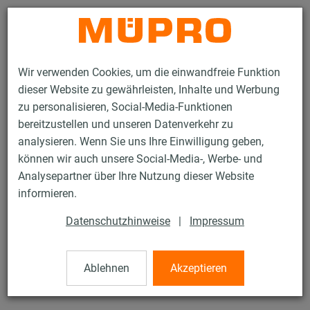
Kontakt
Wir verwenden Cookies, um die einwandfreie Funktion
dieser Website zu gewährleisten, Inhalte und Werbung
zu personalisieren, Social-Media-Funktionen
bereitzustellen und unseren Datenverkehr zu
analysieren. Wenn Sie uns Ihre Einwilligung geben,
Produkte
Befestigungstechnik
Schallschutz
können wir auch unsere Social-Media-, Werbe- und
Rohrschellen mit Schalldämmung
Schraubrohrschellen
Analysepartner über Ihre Nutzung dieser Website
17 / 31
informieren.
Datenschutzhinweise
|
Impressum
Schraubrohrschellen
Ablehnen
Akzeptieren
mit DÄMMGULAST® blau, verzinkt