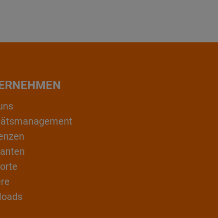
ERNEHMEN
uns
itätsmanagement
enzen
ranten
orte
ere
loads