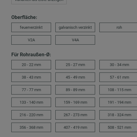
Oberfläche:
feuerverzinkt
galvanisch verzinkt
roh
V2A
V4A
Für Rohraußen-Ø:
20 - 22 mm
25 - 27 mm
30 - 34 mm
38 - 43 mm
45 - 49 mm
57 - 61 mm
77 - 77 mm
89 - 89 mm
108 - 115 mm
133 - 140 mm
159 - 169 mm
191 - 194 mm
216 - 220 mm
267 - 273 mm
318 - 324 mm
356 - 368 mm
407 - 419 mm
508 - 521 mm