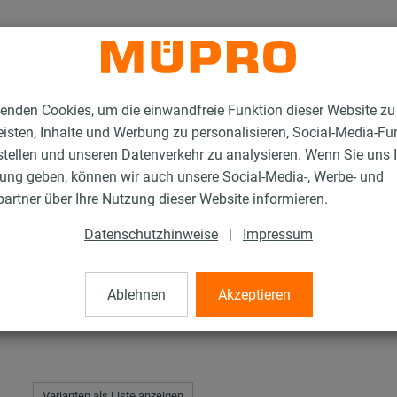
enden Cookies, um die einwandfreie Funktion dieser Website zu
isten, Inhalte und Werbung zu personalisieren, Social-Media-Fu
stellen und unseren Datenverkehr zu analysieren. Wenn Sie uns 
gung geben, können wir auch unsere Social-Media-, Werbe- und
Rohrschlitten und Zubehör für die Schwerlastbefestigung
Rundstahlbügel DI
artner über Ihre Nutzung dieser Website informieren.
Datenschutzhinweise
|
Impressum
IN 3570
Ablehnen
Akzeptieren
Varianten als Liste anzeigen