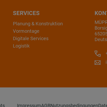
SERVICES
KON
MÜP
Planung & Konstruktion
Borsi
Vormontage
6520
Digitale Services
Deuts
Logistik
+
hts
Impressum
AGB
Nutzungsbedingungen
Dat