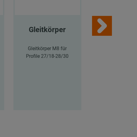
Gleitkörper
MPC-
Hammerko
efestige
Gleitkörper M8 für
27/18 - 2
Profile 27/18-28/30
MPC-
Hammerkopfbefes
M8 x 30 mm für P
27/18, 28/30, ve