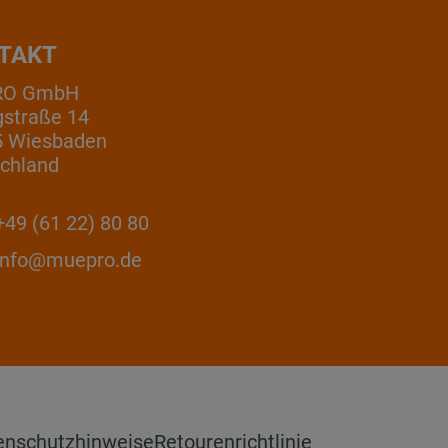
TAKT
RO GmbH
gstraße 14
5 Wiesbaden
chland
49 (61 22) 80 80
info@muepro.de
enschutzhinweise
Retourenrichtlinie