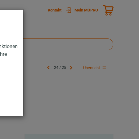
Kontakt
Mein MÜPRO
nktionen
Ihre
24 / 25
Übersicht
N 3570