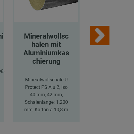
hi
Mineralwollsc
Brandschu
halen mit
ndage
Aluminiumkas
chierung
Brandschutzba
g,
DG-CR-1,5, 10.0
125 x 1,5 m
Mineralwollschale U
Protect PS Alu 2, Iso
40 mm, 42 mm,
Schalenlänge: 1.200
mm, Karton à 10,8 m