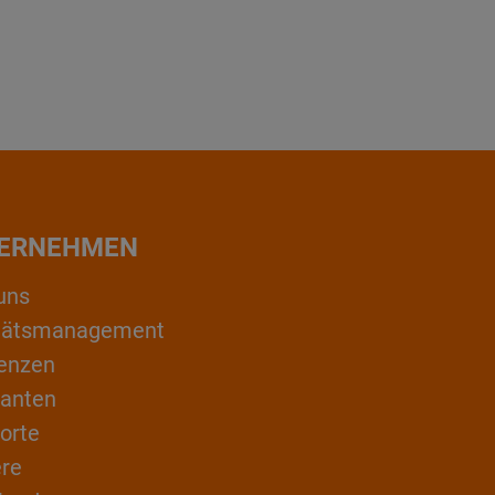
ERNEHMEN
uns
itätsmanagement
enzen
ranten
orte
ere