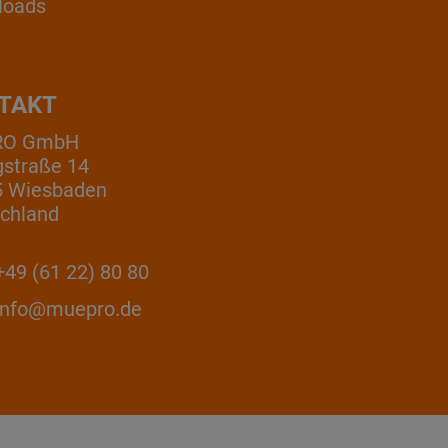
loads
TAKT
RO GmbH
gstraße 14
5 Wiesbaden
chland
49 (61 22) 80 80
info@muepro.de