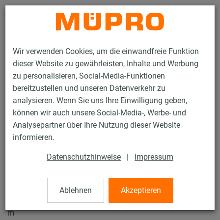
Kontakt
Wir verwenden Cookies, um die einwandfreie Funktion
dieser Website zu gewährleisten, Inhalte und Werbung
zu personalisieren, Social-Media-Funktionen
bereitzustellen und unseren Datenverkehr zu
analysieren. Wenn Sie uns Ihre Einwilligung geben,
Produkte
Dicht- und Schutzstoffe
können wir auch unsere Social-Media-, Werbe- und
Klebebänder, Dichtstoffe und Kleber
Kaltschrumpfband
Analysepartner über Ihre Nutzung dieser Website
5 / 13
informieren.
Datenschutzhinweise
|
Impressum
Kaltschrumpfband
Ablehnen
Akzeptieren
Kaltschrumpfband, 50 x 0,62 mm, selbstklebend, Rolle à 10
m