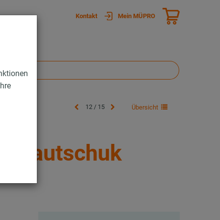
Kontakt
Mein MÜPRO
nktionen
Ihre
12 / 15
Übersicht
tekautschuk