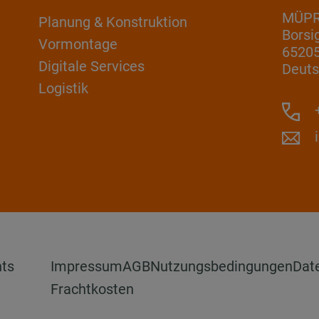
MÜP
Planung & Konstruktion
Borsi
Vormontage
6520
Digitale Services
Deuts
Logistik
+
hts
Impressum
AGB
Nutzungsbedingungen
Dat
Frachtkosten