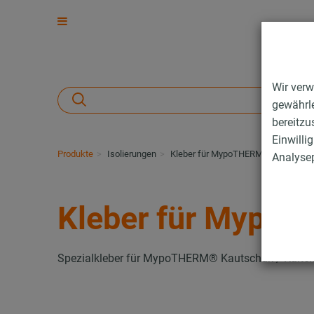
Wir verw
gewährle
bereitzu
Einwilli
Produkte
Isolierungen
Kleber für MypoTHERM® Kautschuk
Analysep
Kleber für Mypo
Spezialkleber für MypoTHERM® Kautschuk / Kältek