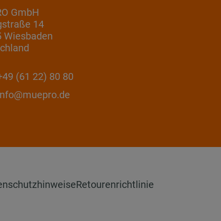
RO GmbH
gstraße 14
5 Wiesbaden
chland
49 (61 22) 80 80
info@muepro.de
enschutzhinweise
Retourenrichtlinie