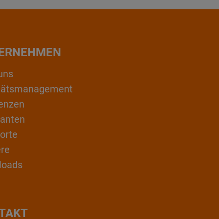
ERNEHMEN
uns
itätsmanagement
enzen
ranten
orte
ere
loads
TAKT