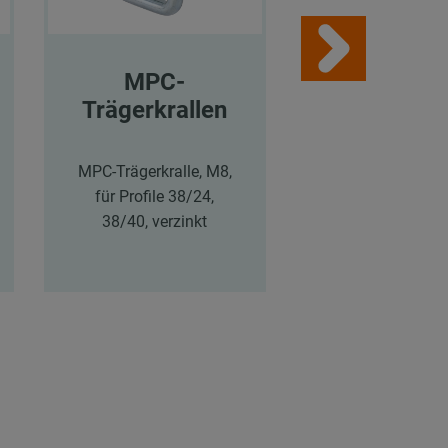
MPC-
MPR-
Trägerkrallen
Schnellbef
ger Typ 
MPC-Trägerkralle, M8,
für Profile 38/24,
MPR-Schnellbefe
38/40, verzinkt
Typ S+, M8 für P
41/21-41/124, ve