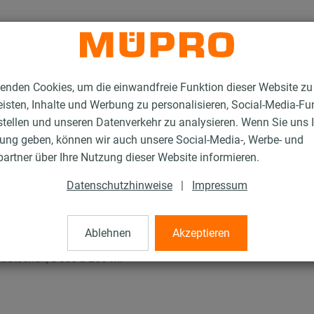
enden Cookies, um die einwandfreie Funktion dieser Website zu
isten, Inhalte und Werbung zu personalisieren, Social-Media-Fu
stellen und unseren Datenverkehr zu analysieren. Wenn Sie uns 
gung geben, können wir auch unsere Social-Media-, Werbe- und
/Kältekautschuk
artner über Ihre Nutzung dieser Website informieren.
Datenschutzhinweise
|
Impressum
THERM® Kautschuk/Käl
Ablehnen
Akzeptieren
autschuk, Dose à 250 ml