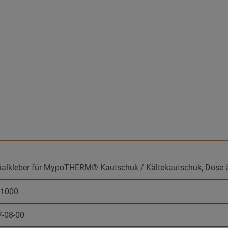
ialkleber für MypoTHERM® Kautschuk / Kältekautschuk, Dose 
61000
7-08-00