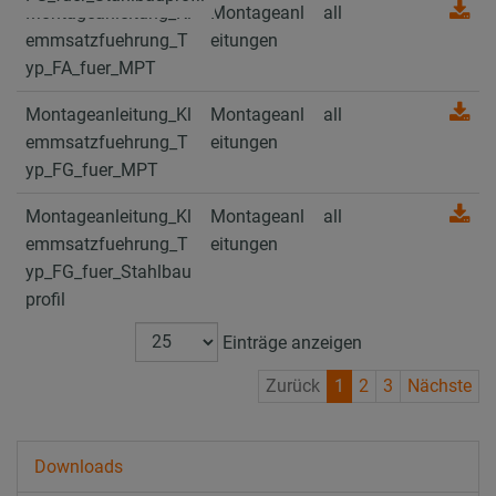
Montageanleitung_Kl
Montageanl
all
emmsatzfuehrung_T
eitungen
yp_FA_fuer_MPT
Montageanleitung_Kl
Montageanl
all
emmsatzfuehrung_T
eitungen
yp_FG_fuer_MPT
Montageanleitung_Kl
Montageanl
all
emmsatzfuehrung_T
eitungen
yp_FG_fuer_Stahlbau
profil
Einträge anzeigen
Zurück
1
2
3
Nächste
Downloads