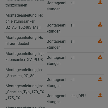
Montageanleitung_G
Montageanl
all
tholzschalen
ewindestangentrenne
eitungen
r
Montageanleitung_Ho
chleistungsanker
Montageanleitung_Gl
Montageanl
all
BZ_A5_152483_Mail
eitkoerper
eitungen
Montageanleitung_Ho
Montageanleitung_H
Montageanl
all
hlraumduebel
artholzschalen
eitungen
Montageanleitung_Inje
Montageanleitung_H
Montageanl
all
ktionsanker_XV_PLUS
ochleistungsanker
eitungen
BZ_A5_152483_Mail
Montageanleitung_Iso
_Schellen_RG_80
Montageanleitung_H
Montageanl
all
ohlraumduebel
eitungen
Montageanleitung_Iso
_Schellen_Typ_170_EX
Montageanleitung_In
Montageanl
deu_DEU
_175_EX
jektionsanker_XV_PL
eitungen
US