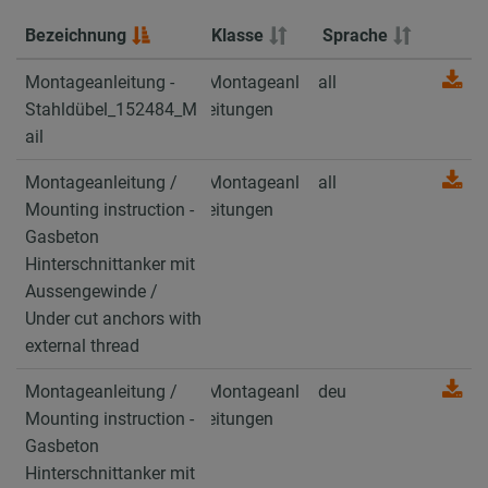
Bezeichnung
Bezeichnung
Klasse
Sprache
Bezeichnung
Klasse
Sprache
Montageanleitung -
Montageanleitung -
Montageanl
all
Stahldübel_152484_
Stahldübel_152484_M
eitungen
Mail
ail
Montageanleitung /
Montageanleitung /
Montageanl
all
Mounting instruction
Mounting instruction -
eitungen
- Gasbeton
Gasbeton
Hinterschnittanker
Hinterschnittanker mit
mit Aussengewinde /
Aussengewinde /
Under cut anchors
Under cut anchors with
with external thread
external thread
Montageanleitung /
Montageanleitung /
Montageanl
deu
Mounting instruction
Mounting instruction -
eitungen
- Gasbeton
Gasbeton
Hinterschnittanker
Hinterschnittanker mit