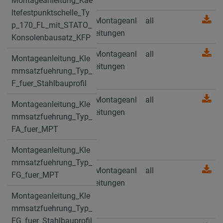
Montageanleitung_Kae
ltefestpunktschelle_Ty
Montageanleitung_Is
Montageanl
all
p_170_FL_mit_STATO_
o_Schellen_RG_80
eitungen
Konsolenbausatz_KFP
Montageanleitung_Is
Montageanl
all
Montageanleitung_Kle
o_Schellen_Typ_170_
eitungen
mmsatzfuehrung_Typ_
EX_175_EX
F_fuer_Stahlbauprofil
Montageanleitung_K
Montageanl
all
Montageanleitung_Kle
aeltefestpunktschelle
eitungen
mmsatzfuehrung_Typ_
_Typ_170_FL_mit_ST
FA_fuer_MPT
ATO_Konsolenbausa
tz_KFP
Montageanleitung_Kle
mmsatzfuehrung_Typ_
Montageanleitung_Kl
Montageanl
all
FG_fuer_MPT
emmsatzfuehrung_T
eitungen
yp_F_fuer_Stahlbaup
Montageanleitung_Kle
rofil
mmsatzfuehrung_Typ_
FG_fuer_Stahlbauprofil