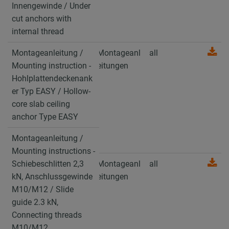
mit Innengewinde /
Innengewinde / Under
Under cut anchors
cut anchors with
with internal thread
internal thread
Montageanleitung /
Montageanleitung /
Montageanl
all
Mounting instruction
Mounting instruction -
eitungen
-
Hohlplattendeckenank
Hohlplattendeckenan
er Typ EASY / Hollow-
ker Typ EASY /
core slab ceiling
Hollow-core slab
anchor Type EASY
ceiling anchor Type
Montageanleitung /
EASY
Mounting instructions -
Montageanleitung /
Schiebeschlitten 2,3
Montageanl
all
Mounting
kN, Anschlussgewinde
eitungen
instructions -
M10/M12 / Slide
Schiebeschlitten 2,3
guide 2.3 kN,
kN,
Connecting threads
Anschlussgewinde
M10/M12