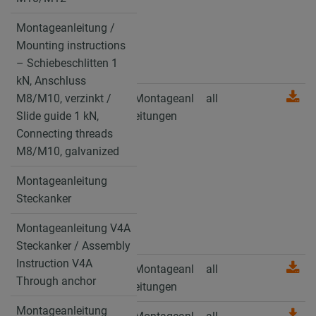
M10/M12 / Slide
Montageanleitung /
guide 2.3 kN,
Mounting instructions
Connecting threads
– Schiebeschlitten 1
M10/M12
kN, Anschluss
Montageanleitung /
M8/M10, verzinkt /
Montageanl
all
Mounting
Slide guide 1 kN,
eitungen
instructions –
Connecting threads
Schiebeschlitten 1
M8/M10, galvanized
kN, Anschluss
Montageanleitung
M8/M10, verzinkt /
Steckanker
Slide guide 1 kN,
Connecting threads
Montageanleitung V4A
M8/M10, galvanized
Steckanker / Assembly
Instruction V4A
Montageanleitung
Montageanl
all
Through anchor
Steckanker
eitungen
Montageanleitung