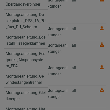
Montageanleitung
Montageanl
all
Übergangsverbinder
V4A Steckanker /
eitungen
Assembly Instruction
Montageanleitung_Do
V4A Through anchor
sierpistole_DPS_16_PU
_fuer_PU_Schaum
Montageanleitung
Montageanl
all
Übergangsverbinder
eitungen
Montageanleitung_Ede
lstahl_Traegerklammer
Montageanleitung_D
Montageanl
all
osierpistole_DPS_16_
eitungen
Montageanleitung_Fes
PU_fuer_PU_Schaum
tpunkt_Abspannsyste
m_FPA
Montageanleitung_E
Montageanl
all
delstahl_Traegerklam
eitungen
Montageanleitung_Ge
mer
windestangentrenner
Montageanleitung_F
Montageanl
all
Montageanleitung_Glei
estpunkt_Abspannsy
eitungen
tkoerper
stem_FPA
Montageanleitung_Har