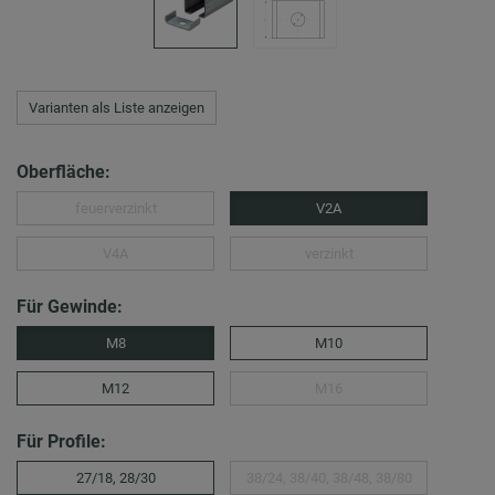
Varianten als Liste anzeigen
Oberfläche:
feuerverzinkt
V2A
V4A
verzinkt
Für Gewinde:
M8
M10
M12
M16
Für Profile:
27/18, 28/30
38/24, 38/40, 38/48, 38/80