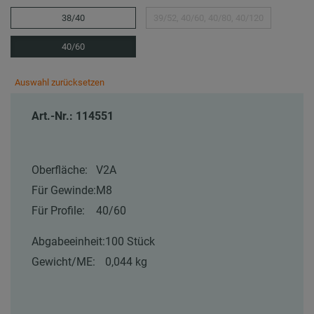
38/40
39/52, 40/60, 40/80, 40/120
40/60
Auswahl zurücksetzen
Art.-Nr.: 114551
Oberfläche:
V2A
Für Gewinde:
M8
Für Profile:
40/60
Abgabeeinheit:
100 Stück
Gewicht/ME:
0,044 kg