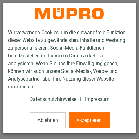
Kontakt
Wir verwenden Cookies, um die einwandfreie Funktion
dieser Website zu gewährleisten, Inhalte und Werbung
zu personalisieren, Social-Media-Funktionen
bereitzustellen und unseren Datenverkehr zu
analysieren. Wenn Sie uns Ihre Einwilligung geben,
Produkte
Befestigungstechnik
Installationsschienen
können wir auch unsere Social-Media-, Werbe- und
MPC-Halteklammern
Analysepartner über Ihre Nutzung dieser Website
17 / 137
informieren.
Datenschutzhinweise
|
Impressum
MPC-Halteklammern
Ablehnen
Akzeptieren
V2A MPC-Halteklammer M8 für Profil 40/60