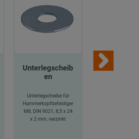
Unterlegscheib
MPC-
en
Schnellbef
ger+
Unterlegscheibe für
Hammerkopfbefestiger
V2A MPC-
M8, DIN 9021, 8,5 x 24
Schnellbefestige
x 2 mm, verzinkt
Innengewinde, M
Profile 38/24-4