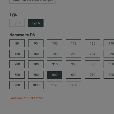
Typ:
Typ C
Typ S
Nennweite DN:
80
90
100
112
125
140
150
160
180
200
224
250
280
300
315
355
400
450
500
560
600
630
710
800
900
1000
1120
1250
Auswahl zurücksetzen