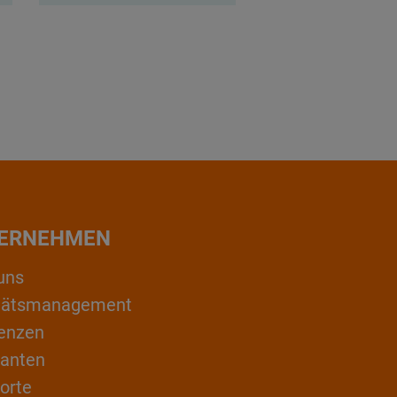
ERNEHMEN
uns
itätsmanagement
enzen
ranten
orte