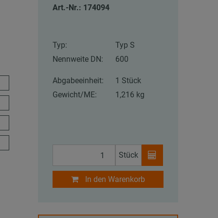
Art.-Nr.: 174094
Typ:
Typ S
Nennweite DN:
600
Abgabeeinheit:
1 Stück
Gewicht/ME:
1,216 kg
Stück
In den Warenkorb