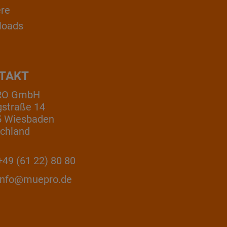
ere
loads
TAKT
RO GmbH
gstraße 14
5 Wiesbaden
chland
49 (61 22) 80 80
info@muepro.de