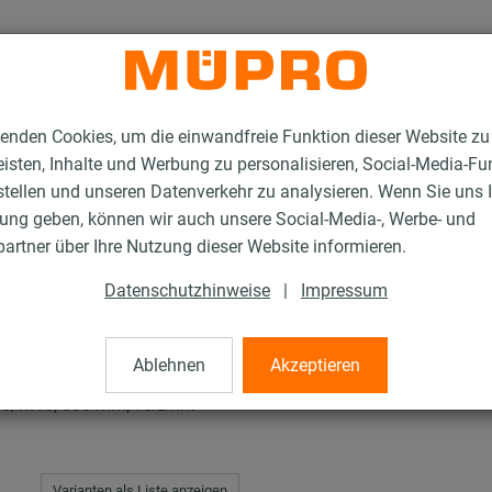
enden Cookies, um die einwandfreie Funktion dieser Website zu
isten, Inhalte und Werbung zu personalisieren, Social-Media-Fu
stellen und unseren Datenverkehr zu analysieren. Wenn Sie uns 
gung geben, können wir auch unsere Social-Media-, Werbe- und
hellen Typ S
artner über Ihre Nutzung dieser Website informieren.
Datenschutzhinweise
|
Impressum
Typ S
Ablehnen
Akzeptieren
/M10, 600 mm, verzinkt
Varianten als Liste anzeigen