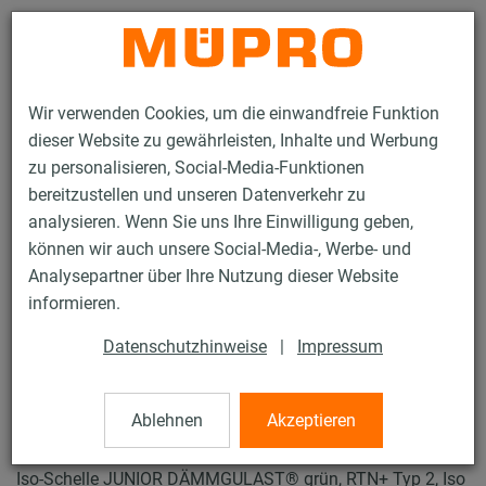
Kontakt
Wir verwenden Cookies, um die einwandfreie Funktion
dieser Website zu gewährleisten, Inhalte und Werbung
zu personalisieren, Social-Media-Funktionen
bereitzustellen und unseren Datenverkehr zu
analysieren. Wenn Sie uns Ihre Einwilligung geben,
Produkte
Befestigungstechnik
Schallschutz
können wir auch unsere Social-Media-, Werbe- und
Rohrschellen mit Schalldämmung
ISO-Schellen RTN+ Typ 2 und 4
Analysepartner über Ihre Nutzung dieser Website
30 / 31
informieren.
Datenschutzhinweise
|
Impressum
ISO-Schellen RTN+
Typ 2 und 4
Ablehnen
Akzeptieren
Iso-Schelle JUNIOR DÄMMGULAST® grün, RTN+ Typ 2, Iso