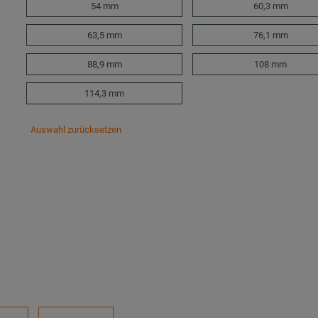
54 mm
60,3 mm
63,5 mm
76,1 mm
88,9 mm
108 mm
114,3 mm
Auswahl zurücksetzen