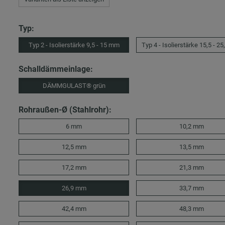
Typ:
Typ 2 - Isolierstärke 9,5 - 15 mm
Typ 4 - Isolierstärke 15,5 - 2
Schalldämmeinlage:
DÄMMGULAST® grün
Rohraußen-Ø (Stahlrohr):
6 mm
10,2 mm
12,5 mm
13,5 mm
17,2 mm
21,3 mm
26,9 mm
33,7 mm
42,4 mm
48,3 mm