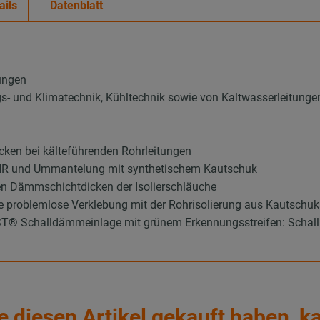
ails
Datenblatt
ungen
ungs- und Klimatechnik, Kühltechnik sowie von Kaltwasserleitunge
ken bei kälteführenden Rohrleitungen
 PIR und Ummantelung mit synthetischem Kautschuk
en Dämmschichtdicken der Isolierschläuche
ie problemlose Verklebung mit der Rohrisolierung aus Kautschuk
 Schalldämmeinlage mit grünem Erkennungsstreifen: Schallpe
e diesen Artikel gekauft haben, k