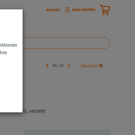
Kontakt
Mein MÜPRO
nktionen
Ihre
30 / 31
Übersicht
(54-58 mm), verzinkt