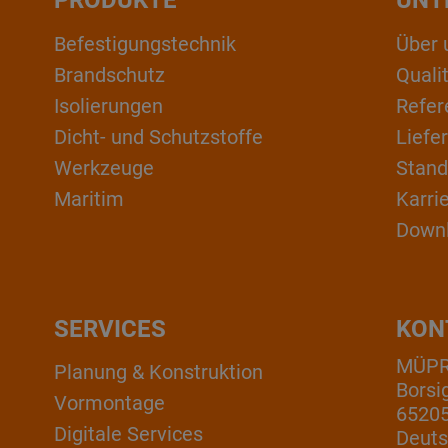
PRODUKTE
UNT
Befestigungstechnik
Über 
Brandschutz
Qual
Isolierungen
Refer
Dicht- und Schutzstoffe
Liefe
Werkzeuge
Stand
Maritim
Karri
Down
SERVICES
KON
MÜP
Planung & Konstruktion
Borsi
Vormontage
6520
Digitale Services
Deuts