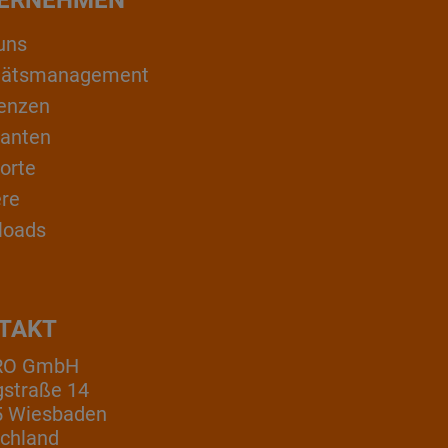
ERNEHMEN
uns
itätsmanagement
enzen
ranten
orte
ere
loads
TAKT
RO GmbH
gstraße 14
5 Wiesbaden
chland