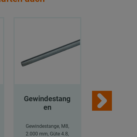
Gewindestang
MPR-
en
Hammerko
efestige
Gewindestange, M8,
2.000 mm, Güte 4.8,
MPR-