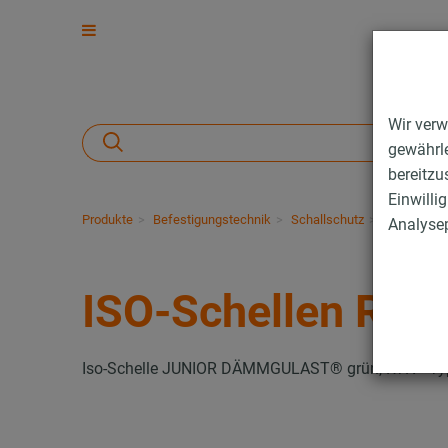
Wir verw
gewährle
bereitzu
Einwilli
Produkte
Befestigungstechnik
Schallschutz
Rohrschell
Analysep
ISO-Schellen RTN
Iso-Schelle JUNIOR DÄMMGULAST® grün, RTN+ Typ 2