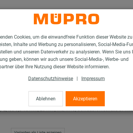
enden Cookies, um die einwandfreie Funktion dieser Website zu
isten, Inhalte und Werbung zu personalisieren, Social-Media-Fu
stellen und unseren Datenverkehr zu analysieren. Wenn Sie uns 
gung geben, können wir auch unsere Social-Media-, Werbe- und
en mit Schalldämmung
ISO-Schellen RTN+ Typ 2 und 4
artner über Ihre Nutzung dieser Website informieren.
Datenschutzhinweise
|
Impressum
+ Typ 2 und 4
Ablehnen
Akzeptieren
, Iso 9,5-15 mm, 28 mm, M8/M10, Schraubrohrschelle 57 mm 
Varianten als Liste anzeigen